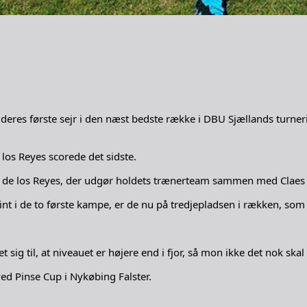
eres første sejr i den næst bedste række i DBU Sjællands turneri
los Reyes scorede det sidste.
rco de los Reyes, der udgør holdets trænerteam sammen med Claes
int i de to første kampe, er de nu på tredjepladsen i rækken, som 
ig til, at niveauet er højere end i fjor, så mon ikke det nok skal 
d Pinse Cup i Nykøbing Falster.