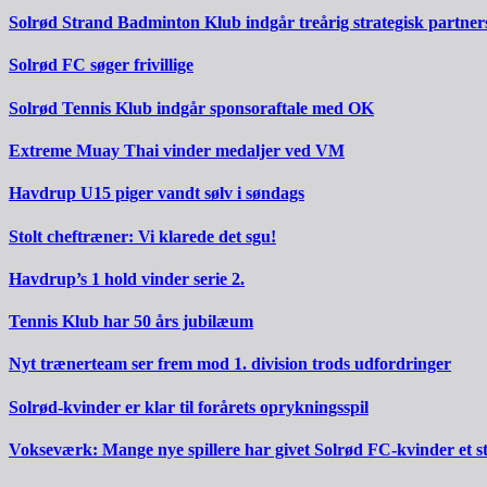
Solrød Strand Badminton Klub indgår treårig strategisk partner
Solrød FC søger frivillige
Solrød Tennis Klub indgår sponsoraftale med OK
Extreme Muay Thai vinder medaljer ved VM
Havdrup U15 piger vandt sølv i søndags
Stolt cheftræner: Vi klarede det sgu!
Havdrup’s 1 hold vinder serie 2.
Tennis Klub har 50 års jubilæum
Nyt trænerteam ser frem mod 1. division trods udfordringer
Solrød-kvinder er klar til forårets oprykningsspil
Vokseværk: Mange nye spillere har givet Solrød FC-kvinder et 