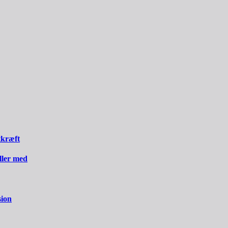
tkræft
iller med
sion