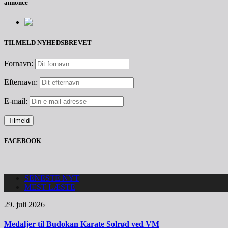
annonce
TILMELD NYHEDSBREVET
Fornavn:
Efternavn:
E-mail:
FACEBOOK
SENESTE NYT
MEST LÆSTE
29. juli 2026
Medaljer til Budokan Karate Solrød ved VM