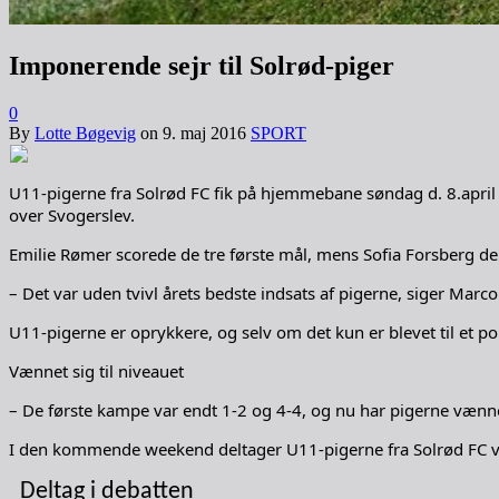
Imponerende sejr til Solrød-piger
0
By
Lotte Bøgevig
on
9. maj 2016
SPORT
U11-pigerne fra Solrød FC fik på hjemmebane søndag d. 8.april d
over Svogerslev.
Emilie Rømer scorede de tre første mål, mens Sofia Forsberg de 
– Det var uden tvivl årets bedste indsats af pigerne, siger Ma
U11-pigerne er oprykkere, og selv om det kun er blevet til et po
Vænnet sig til niveauet
– De første kampe var endt 1-2 og 4-4, og nu har pigerne vænnet s
I den kommende weekend deltager U11-pigerne fra Solrød FC ve
Deltag i debatten