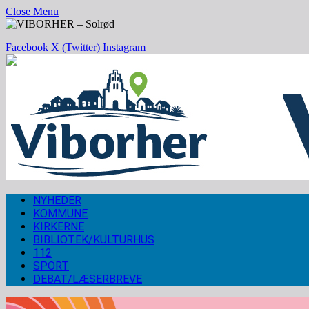
Close Menu
Facebook
X (Twitter)
Instagram
NYHEDER
KOMMUNE
KIRKERNE
BIBLIOTEK/KULTURHUS
112
SPORT
DEBAT/LÆSERBREVE