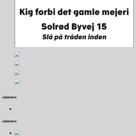
annonce
annonce