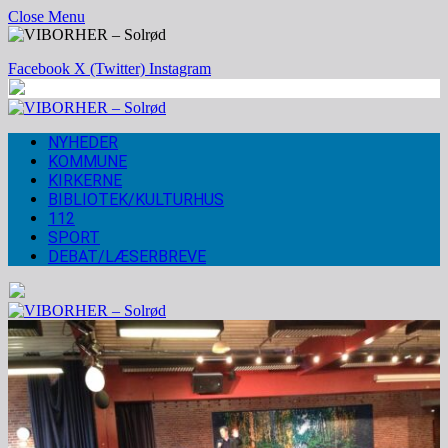
Close Menu
Facebook
X (Twitter)
Instagram
NYHEDER
KOMMUNE
KIRKERNE
BIBLIOTEK/KULTURHUS
112
SPORT
DEBAT/LÆSERBREVE