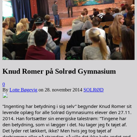
Knud Romer på Solrød Gymnasium
0
By
Lotte Bøgevig
on
28. november 2014
SOLRØD
”Ingenting har betydning i sig selv” begynder Knud Romer sit
levende oplæg for alle Solrød Gymnasiums elever den 27.11.
2014. Han fortsætter sin energiske talestrøm: ”Tingene har
den betydning, som vi lægger i det. Nu tager jeg fx tøjet af.
Det lyder ret lækkert, ikke? Men hvis jeg tog tøjet af
derhjemme eller på stranden, så ville det ikke lyde andet end