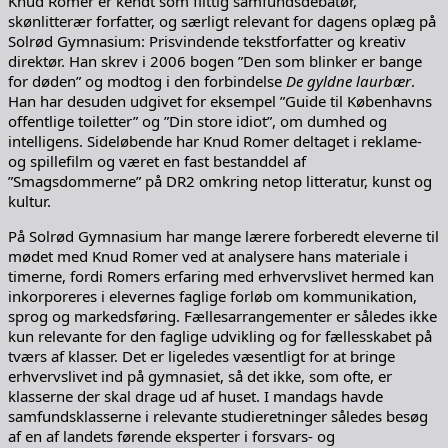
Knud Romer er kendt som flittig samfundsdebatør,
skønlitterær forfatter, og særligt relevant for dagens oplæg på
Solrød Gymnasium: Prisvindende tekstforfatter og kreativ
direktør. Han skrev i 2006 bogen ”Den som blinker er bange
for døden” og modtog i den forbindelse
De gyldne laurbær
.
Han har desuden udgivet for eksempel ”Guide til Københavns
offentlige toiletter” og ”Din store idiot”, om dumhed og
intelligens. Sideløbende har Knud Romer deltaget i reklame-
og spillefilm og været en fast bestanddel af
”Smagsdommerne” på DR2 omkring netop litteratur, kunst og
kultur.
På Solrød Gymnasium har mange lærere forberedt eleverne til
mødet med Knud Romer ved at analysere hans materiale i
timerne, fordi Romers erfaring med erhvervslivet hermed kan
inkorporeres i elevernes faglige forløb om kommunikation,
sprog og markedsføring. Fællesarrangementer er således ikke
kun relevante for den faglige udvikling og for fællesskabet på
tværs af klasser. Det er ligeledes væsentligt for at bringe
erhvervslivet ind på gymnasiet, så det ikke, som ofte, er
klasserne der skal drage ud af huset. I mandags havde
samfundsklasserne i relevante studieretninger således besøg
af en af landets førende eksperter i forsvars- og