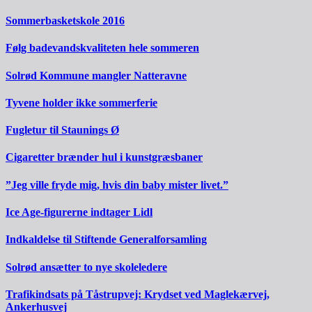
Sommerbasketskole 2016
Følg badevandskvaliteten hele sommeren
Solrød Kommune mangler Natteravne
Tyvene holder ikke sommerferie
Fugletur til Staunings Ø
Cigaretter brænder hul i kunstgræsbaner
”Jeg ville fryde mig, hvis din baby mister livet.”
Ice Age-figurerne indtager Lidl
Indkaldelse til Stiftende Generalforsamling
Solrød ansætter to nye skoleledere
Trafikindsats på Tåstrupvej: Krydset ved Maglekærvej,
Ankerhusvej