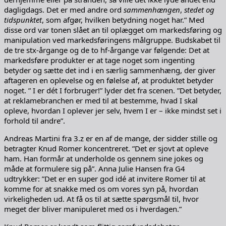
dagligdags. Det er med andre ord
sammenhængen
,
stedet og
tidspunktet
, som afgør, hvilken betydning noget har.” Med
disse ord var tonen slået an til oplægget om markedsføring og
manipulation ved markedsføringens målgruppe. Budskabet til
de tre stx-årgange og de to hf-årgange var følgende: Det at
markedsføre produkter er at tage noget som ingenting
betyder og sætte det ind i en særlig sammenhæng, der giver
aftageren en oplevelse og en følelse af, at produktet betyder
noget. ” I er dét I forbruger!” lyder det fra scenen. ”Det betyder,
at reklamebranchen er med til at bestemme, hvad I skal
opleve, hvordan I oplever jer selv, hvem I er – ikke mindst set i
forhold til andre”.
Andreas Martini fra 3.z er en af de mange, der sidder stille og
betragter Knud Romer koncentreret. ”Det er sjovt at opleve
ham. Han formår at underholde os gennem sine jokes og
måde at formulere sig på”. Anna Julie Hansen fra G4
udtrykker: ”Det er en super god idé at invitere Romer til at
komme for at snakke med os om vores syn på, hvordan
virkeligheden ud. At få os til at sætte spørgsmål til, hvor
meget der bliver manipuleret med os i hverdagen.”