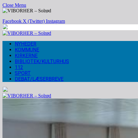
Close Menu
Facebook
X (Twitter)
Instagram
NYHEDER
KOMMUNE
KIRKERNE
BIBLIOTEK/KULTURHUS
112
SPORT
DEBAT/LÆSERBREVE