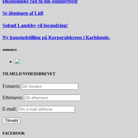
Økonomiske råd til din sommerferie
Se åbningen af Lidl
Solrød Landsby vil forandring!
Ny kunstudstilling på Korporalskroen i Karlslunde.
annonce
TILMELD NYHEDSBREVET
Fornavn:
Efternavn:
E-mail:
FACEBOOK