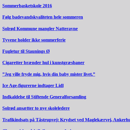
Sommerbasketskole 2016
Følg badevandskvaliteten hele sommeren
Solrød Kommune mangler Natteravne
Tyvene holder ikke sommerferie
Fugletur til Staunings Ø
Cigaretter brænder hul i kunstgræsbaner
”Jeg ville fryde mig, hvis din baby mister livet.”
Ice Age-figurerne indtager Lidl
Indkaldelse til Stiftende Generalforsamling
Solrød ansætter to nye skoleledere
Trafikindsats på Tåstrupvej: Krydset ved Maglekærvej, Ankerh