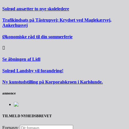
Solrød ansætter to nye skoleledere
Trafikindsats på Tåstrupvej: Krydset ved Maglekærvej,
Ankerhusvej
Økonomiske råd til din sommerferie
Se åbningen af Lidl
Solrød Landsby vil forandring!
Ny kunstudstilling på Korporalskroen i Karlslunde.
annonce
TILMELD NYHEDSBREVET
Fornavn: