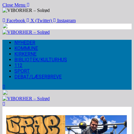
Close Menu
Facebook
X (Twitter)
Instagram
NYHEDER
KOMMUNE
KIRKERNE
BIBLIOTEK/KULTURHUS
112
SPORT
DEBAT/LÆSERBREVE