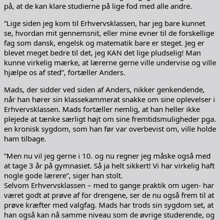
på, at de kan klare studierne på lige fod med alle andre.
”Lige siden jeg kom til Erhvervsklassen, har jeg bare kunnet
se, hvordan mit gennemsnit, eller mine evner til de forskellige
fag som dansk, engelsk og matematik bare er steget. Jeg er
blevet meget bedre til det, jeg KAN det lige pludselig! Man
kunne virkelig mærke, at lærerne gerne ville undervise og ville
hjælpe os af sted”, fortæller Anders.
Mads, der sidder ved siden af Anders, nikker genkendende,
når han hører sin klassekammerat snakke om sine oplevelser i
Erhvervsklassen. Mads fortæller nemlig, at han heller ikke
plejede at tænke særligt højt om sine fremtidsmuligheder pga.
en kronisk sygdom, som han før var overbevist om, ville holde
ham tilbage.
”Men nu vil jeg gerne i 10. og nu regner jeg måske også med
at tage 3 år på gymnasiet. Så ja helt sikkert! Vi har virkelig haft
nogle gode lærere”, siger han stolt.
Selvom Erhvervsklassen – med to gange praktik om ugen- har
været godt at prøve af for drengene, ser de nu også frem til at
prøve kræfter med valgfag. Mads har trods sin sygdom set, at
han også kan nå samme niveau som de øvrige studerende, og