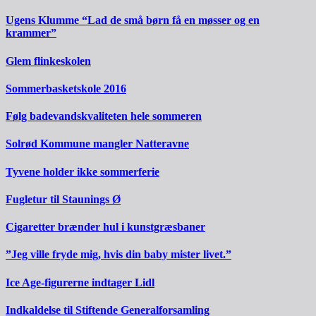
Ugens Klumme “Lad de små børn få en møsser og en
krammer”
Glem flinkeskolen
Sommerbasketskole 2016
Følg badevandskvaliteten hele sommeren
Solrød Kommune mangler Natteravne
Tyvene holder ikke sommerferie
Fugletur til Staunings Ø
Cigaretter brænder hul i kunstgræsbaner
”Jeg ville fryde mig, hvis din baby mister livet.”
Ice Age-figurerne indtager Lidl
Indkaldelse til Stiftende Generalforsamling