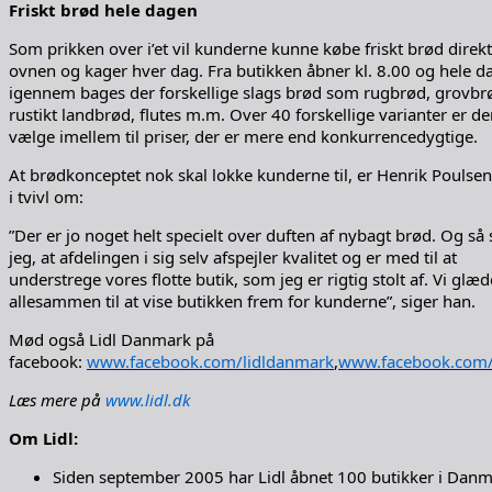
Friskt brød hele dagen
Som prikken over i’et vil kunderne kunne købe friskt brød direkt
ovnen og kager hver dag. Fra butikken åbner kl. 8.00 og hele d
igennem bages der forskellige slags brød som rugbrød, grovbr
rustikt landbrød, flutes m.m. Over 40 forskellige varianter er de
vælge imellem til priser, der er mere end konkurrencedygtige.
At brødkonceptet nok skal lokke kunderne til, er Henrik Poulsen
i tvivl om:
”Der er jo noget helt specielt over duften af nybagt brød. Og så
jeg, at afdelingen i sig selv afspejler kvalitet og er med til at
understrege vores flotte butik, som jeg er rigtig stolt af. Vi glæd
allesammen til at vise butikken frem for kunderne”, siger han.
Mød også Lidl Danmark på
facebook:
www.facebook.com/lidldanmark
,
www.facebook.com/l
Læs mere på
www.lidl.dk
Om Lidl:
Siden september 2005 har Lidl åbnet 100 butikker i Danm