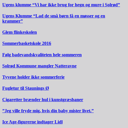
Ugens klumme “Vi har ikke brug for hegn og mure i Solrød”
Ugens Klumme “Lad de små børn få en møsser og en
krammer”
Glem flinkeskolen
Sommerbasketskole 2016
Følg badevandskvaliteten hele sommeren
Solrød Kommune mangler Natteravne
Tyvene holder ikke sommerferie
Fugletur til Staunings Ø
Cigaretter brænder hul i kunstgræsbaner
”Jeg ville fryde mig, hvis din baby mister livet.”
Ice Age-figurerne indtager Lidl