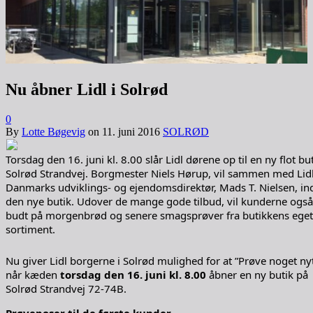
Nu åbner Lidl i Solrød
0
By
Lotte Bøgevig
on
11. juni 2016
SOLRØD
Torsdag den 16. juni kl. 8.00 slår Lidl dørene op til en ny flot bu
Solrød Strandvej. Borgmester Niels Hørup, vil sammen med Lid
Danmarks udviklings- og ejendomsdirektør, Mads T. Nielsen, in
den nye butik. Udover de mange gode tilbud, vil kunderne også
budt på morgenbrød og senere smagsprøver fra butikkens eget
sortiment.
Nu giver Lidl borgerne i Solrød mulighed for at ”Prøve noget nyt
når kæden
torsdag den 16. juni kl. 8.00
åbner en ny butik på
Solrød Strandvej 72-74B.
Prøveposer til de første kunder