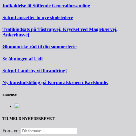
Indkaldelse til Stiftende Generalforsamling
Solrød ansætter to nye skoleledere
Trafikindsats på Tåstrupvej: Krydset ved Maglekærvej,
Ankerhusvej
Økonomiske råd til din sommerferie
Se åbningen af Lidl
Solrød Landsby vil forandring!
Ny kunstudstilling på Korporalskroen i Karlslunde.
annonce
TILMELD NYHEDSBREVET
Fornavn: