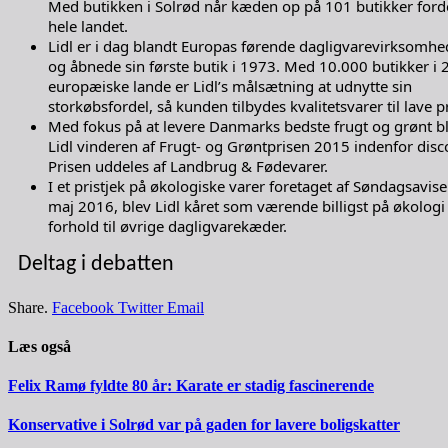
Med butikken i Solrød når kæden op på 101 butikker forde
hele landet.
Lidl er i dag blandt Europas førende dagligvarevirksomhe
og åbnede sin første butik i 1973. Med 10.000 butikker i 
europæiske lande er Lidl’s målsætning at udnytte sin
storkøbsfordel, så kunden tilbydes kvalitetsvarer til lave pr
Med fokus på at levere Danmarks bedste frugt og grønt b
Lidl vinderen af Frugt- og Grøntprisen 2015 indenfor disc
Prisen uddeles af Landbrug & Fødevarer.
I et pristjek på økologiske varer foretaget af Søndagsavise
maj 2016, blev Lidl kåret som værende billigst på økologi 
forhold til øvrige dagligvarekæder.
Deltag i debatten
Share.
Facebook
Twitter
Email
Læs også
Felix Ramø fyldte 80 år: Karate er stadig fascinerende
Konservative i Solrød var på gaden for lavere boligskatter