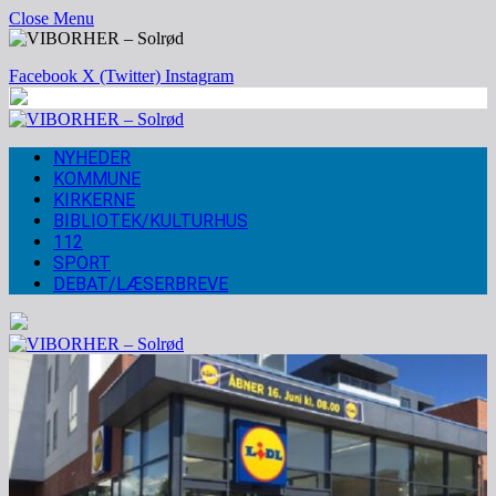
Close Menu
Facebook
X (Twitter)
Instagram
NYHEDER
KOMMUNE
KIRKERNE
BIBLIOTEK/KULTURHUS
112
SPORT
DEBAT/LÆSERBREVE