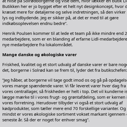
at hilse på Solrødborgerne og vise dem, hvor lækker en butik Lid
Butikken her er jo bygget efter et helt nyt designkoncept, hvor 
kræset mere for detaljerne og selve indretningen, så den virke
lys og indbydende. Jeg er sikker på, at det er med til at gøre
indkøbsoplevelsen endnu bedre”.
Henrik Poulsen kommer til at lede et team på ikke mindre end 
medarbejdere, som er en blanding af erfarne Lidl-medarbejder
nye medarbejdere fra lokalområdet.
Mange danske og økologiske varer
Friskhed, kvalitet og et stort udvalg af danske varer er bare nog
det, borgerne i Solrød kan se frem til, lyder det fra butikschefen
”Jeg håber, at borgerne vil tage godt imod os og gå på opdagels
vores mange spændende varer. Vi får leveret varer hver dag fra
vores centrallager, så friskheden er helt i top. Det vil kunderne 
lægge mærke til i vores frugt- og grøntafdeling, som er kernen 
vores forretning. Herudover tilbyder vi også et stort udvalg af
kødprodukter, som tæller mere end 70 forskellige varianter. Og
mindst er vores økologiske sortiment vokset markant igennem
seneste år. Så der er noget for enhver smag”.