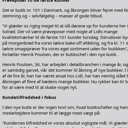
Det er butik nr. 101 i Danmark, og åbningen bliver fejret med fe
stemning og – selvfølgelig – masser af gode tilbud.
”Vi glæder os rigtig meget til at slå dørene op for kunderne her 
Solrød. Der vil være prøveposer med nogle af Lidls mange
kvalitetsmærker til de første 101 kunder torsdag. Derudover by
på morgenbrød fra vores lækre bake-off afdeling, og fra kl. 11 e
lækre smagsprøver fra vores eget sortiment uden for butikken”,
fortæller Henrik Poulsen, der er butikschef i den nye butik.
Henrik Poulsen, 36, har arbejdet i detailbranchen i mange år, o
er samtidig garvet, når det kommer til åbning af nye butikker. I 
af de fire år, han har været ansat hos Lidl, har han nemlig stået
åbningen af flere af kædens mange butikker. Nu rykker kan til S
for at være med til at skabe noget nyt.
Kundetilfredshed i fokus
I den nye butik er der ingen tvivl om, hvad butikschefen og han
medarbejdere kommer til at lægge mest vægt på:
”Kundernes tilfredshed er vores absolut vigtigste mål. Vi glæder 