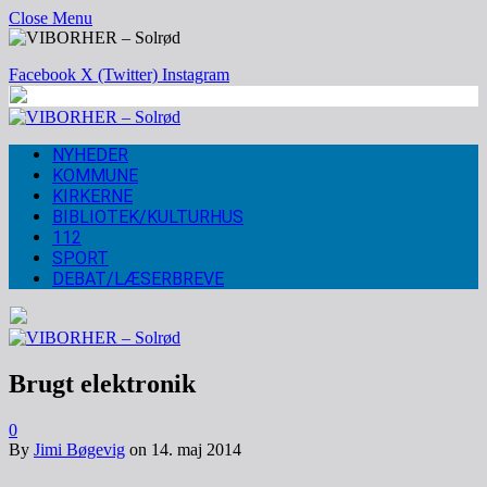
Close Menu
Facebook
X (Twitter)
Instagram
NYHEDER
KOMMUNE
KIRKERNE
BIBLIOTEK/KULTURHUS
112
SPORT
DEBAT/LÆSERBREVE
Brugt elektronik
0
By
Jimi Bøgevig
on
14. maj 2014