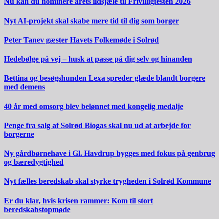
Nu kan du nominere årets ildsjæle til Frivilligfesten 2026
Nyt AI-projekt skal skabe mere tid til dig som borger
Peter Tanev gæster Havets Folkemøde i Solrød
Hedebølge på vej – husk at passe på dig selv og hinanden
Bettina og besøgshunden Lexa spreder glæde blandt borgere
med demens
40 år med omsorg blev belønnet med kongelig medalje
Penge fra salg af Solrød Biogas skal nu ud at arbejde for
borgerne
Ny gårdbørnehave i Gl. Havdrup bygges med fokus på genbrug
og bæredygtighed
Nyt fælles beredskab skal styrke trygheden i Solrød Kommune
Er du klar, hvis krisen rammer: Kom til stort
beredskabstopmøde