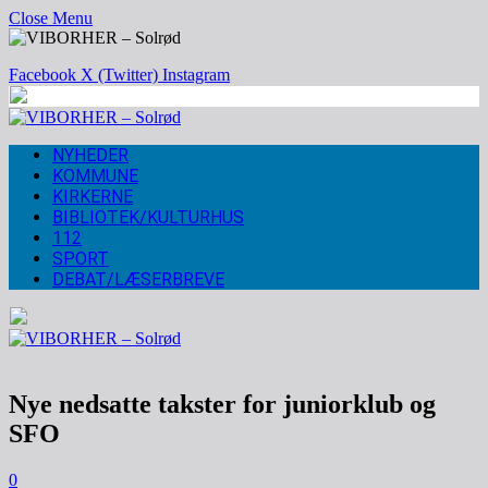
Close Menu
Facebook
X (Twitter)
Instagram
NYHEDER
KOMMUNE
KIRKERNE
BIBLIOTEK/KULTURHUS
112
SPORT
DEBAT/LÆSERBREVE
Nye nedsatte takster for juniorklub og
SFO
0