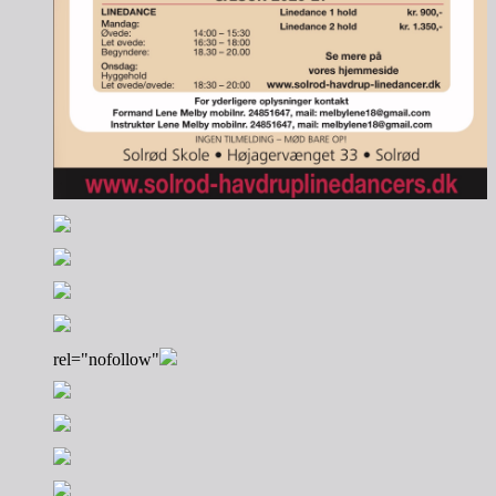
rel="nofollow"