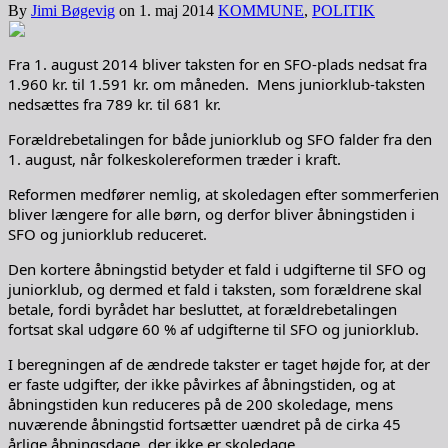
By
Jimi Bøgevig
on
1. maj 2014
KOMMUNE
,
POLITIK
Fra 1. august 2014 bliver taksten for en SFO-plads nedsat fra
1.960 kr. til 1.591 kr. om måneden. Mens juniorklub-taksten
nedsættes fra 789 kr. til 681 kr.
Forældrebetalingen for både juniorklub og SFO falder fra den
1. august, når folkeskolereformen træder i kraft.
Reformen medfører nemlig, at skoledagen efter sommerferien
bliver længere for alle børn, og derfor bliver åbningstiden i
SFO og juniorklub reduceret.
Den kortere åbningstid betyder et fald i udgifterne til SFO og
juniorklub, og dermed et fald i taksten, som forældrene skal
betale, fordi byrådet har besluttet, at forældrebetalingen
fortsat skal udgøre 60 % af udgifterne til SFO og juniorklub.
I beregningen af de ændrede takster er taget højde for, at der
er faste udgifter, der ikke påvirkes af åbningstiden, og at
åbningstiden kun reduceres på de 200 skoledage, mens
nuværende åbningstid fortsætter uændret på de cirka 45
årlige åbningsdage, der ikke er skoledage.