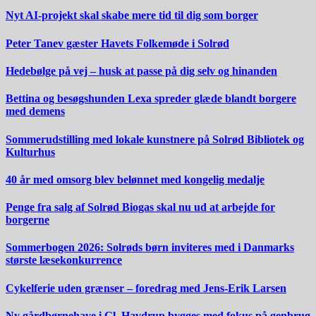
Nyt AI-projekt skal skabe mere tid til dig som borger
Peter Tanev gæster Havets Folkemøde i Solrød
Hedebølge på vej – husk at passe på dig selv og hinanden
Bettina og besøgshunden Lexa spreder glæde blandt borgere
med demens
Sommerudstilling med lokale kunstnere på Solrød Bibliotek og
Kulturhus
40 år med omsorg blev belønnet med kongelig medalje
Penge fra salg af Solrød Biogas skal nu ud at arbejde for
borgerne
Sommerbogen 2026: Solrøds børn inviteres med i Danmarks
største læsekonkurrence
Cykelferie uden grænser – foredrag med Jens-Erik Larsen
Ny gårdbørnehave i Gl. Havdrup bygges med fokus på genbrug