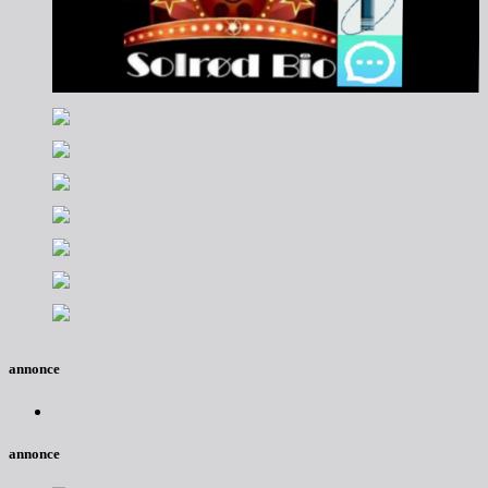
annonce
annonce