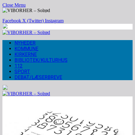
Close Menu
Facebook
X (Twitter)
Instagram
NYHEDER
KOMMUNE
KIRKERNE
BIBLIOTEK/KULTURHUS
112
SPORT
DEBAT/LÆSERBREVE