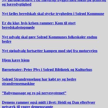
og bæredygtighed
Nyt fælles beredskab skal styrke trygheden i Solrød Kommune
Er du klar, hvis krisen rammer: Kom til stort
beredskabstopmøde
Nyt udvalg skal gøre Solrød Kommunes folkeskoler endnu
bedre
Nyt støjudvalg fortsætter kampen mod støj fra motorvejen
Hjem kære hjem
Børneteater: Peter Plys i Solrød Bibliotek og Kulturhus
Solrød Strandrenselaug har købt ny og bedre
strandrensemaskine
”Babymassage og ro på nervesystemet”
Demens rammer også midt i livet: Heidi og Dan efterlyser
netværk til yngre demensramte