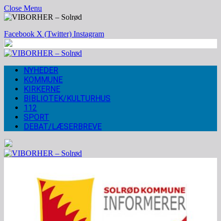
Close Menu
Facebook
X (Twitter)
Instagram
NYHEDER
KOMMUNE
KIRKERNE
BIBLIOTEK/KULTURHUS
112
SPORT
DEBAT/LÆSERBREVE