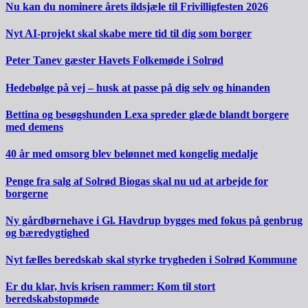
Nu kan du nominere årets ildsjæle til Frivilligfesten 2026
Nyt AI-projekt skal skabe mere tid til dig som borger
Peter Tanev gæster Havets Folkemøde i Solrød
Hedebølge på vej – husk at passe på dig selv og hinanden
Bettina og besøgshunden Lexa spreder glæde blandt borgere
med demens
40 år med omsorg blev belønnet med kongelig medalje
Penge fra salg af Solrød Biogas skal nu ud at arbejde for
borgerne
Ny gårdbørnehave i Gl. Havdrup bygges med fokus på genbrug
og bæredygtighed
Nyt fælles beredskab skal styrke trygheden i Solrød Kommune
Er du klar, hvis krisen rammer: Kom til stort
beredskabstopmøde