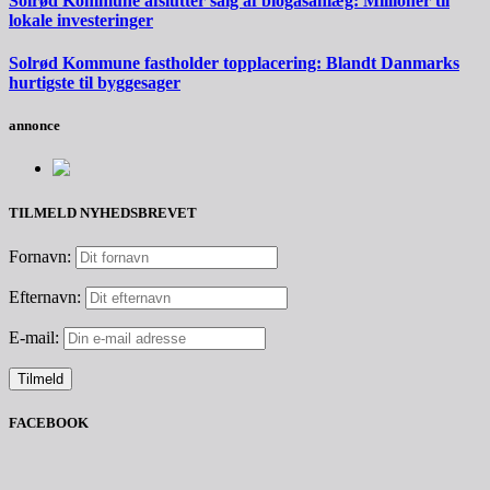
Solrød Kommune afslutter salg af biogasanlæg: Millioner til
lokale investeringer
Solrød Kommune fastholder topplacering: Blandt Danmarks
hurtigste til byggesager
annonce
TILMELD NYHEDSBREVET
Fornavn:
Efternavn:
E-mail:
FACEBOOK