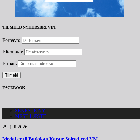
TILMELD NYHEDSBREVET
Fornavn:
Efternavn:
E-mail:
FACEBOOK
SENESTE NYT
MEST LÆSTE
29. juli 2026
Medaljer til Budokan Karate Solrød ved VM