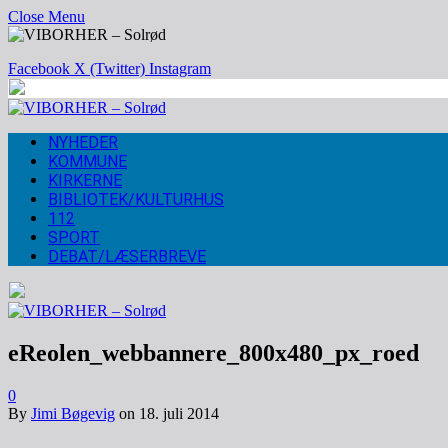
Close Menu
Facebook
X (Twitter)
Instagram
NYHEDER
KOMMUNE
KIRKERNE
BIBLIOTEK/KULTURHUS
112
SPORT
DEBAT/LÆSERBREVE
eReolen_webbannere_800x480_px_roed
0
By
Jimi Bøgevig
on
18. juli 2014