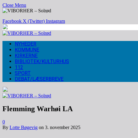
Close Menu
Facebook
X (Twitter)
Instagram
NYHEDER
KOMMUNE
KIRKERNE
BIBLIOTEK/KULTURHUS
112
SPORT
DEBAT/LÆSERBREVE
Flemming Warhøi LA
0
By
Lotte Bøgevig
on
3. november 2025