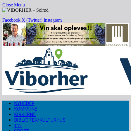
Close Menu
Facebook
X (Twitter)
Instagram
NYHEDER
KOMMUNE
KIRKERNE
BIBLIOTEK/KULTURHUS
112