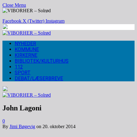
Close Menu
Facebook
X (Twitter)
Instagram
NYHEDER
KOMMUNE
KIRKERNE
BIBLIOTEK/KULTURHUS
112
SPORT
DEBAT/LÆSERBREVE
John Lagoni
0
By
Jimi Bøgevig
on
20. oktober 2014