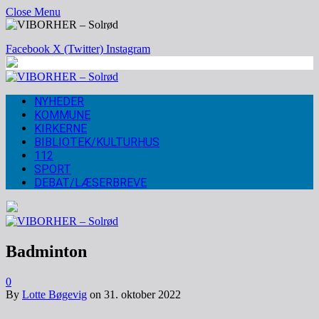
Close Menu
Facebook
X (Twitter)
Instagram
NYHEDER
KOMMUNE
KIRKERNE
BIBLIOTEK/KULTURHUS
112
SPORT
DEBAT/LÆSERBREVE
Badminton
0
By
Lotte Bøgevig
on
31. oktober 2022