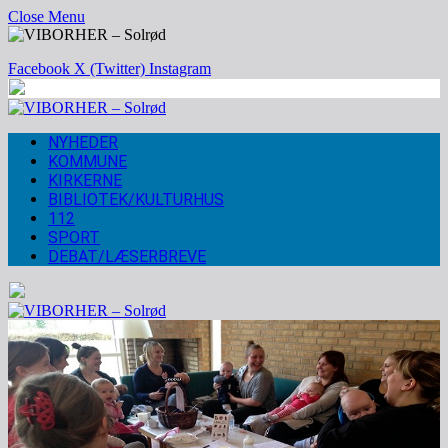
Close Menu
Facebook
X (Twitter)
Instagram
NYHEDER
KOMMUNE
KIRKERNE
BIBLIOTEK/KULTURHUS
112
SPORT
DEBAT/LÆSERBREVE