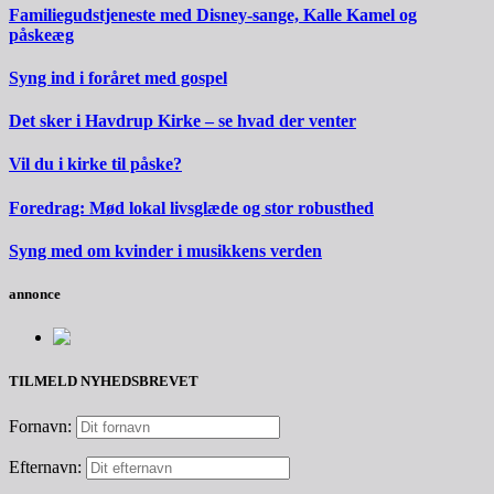
Familiegudstjeneste med Disney-sange, Kalle Kamel og
påskeæg
Syng ind i foråret med gospel
Det sker i Havdrup Kirke – se hvad der venter
Vil du i kirke til påske?
Foredrag: Mød lokal livsglæde og stor robusthed
Syng med om kvinder i musikkens verden
annonce
TILMELD NYHEDSBREVET
Fornavn:
Efternavn: