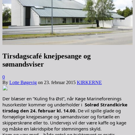
Tirsdagscafé knejpesange og
sømandsviser
0
By
Lotte Bøgevig
on
23. februar 2015
KIRKERNE
Der blæser en ”Kuling fra Øst”, når Køge Marineforenings
husorkester kommer og underholder i
Solrød Strandkirke
tirsdag den 24. februar kl. 14.00.
De vil spille glade og
fornøjelige knejpesange og sømandsviser og fortælle en
skipperskrøne eller to. Undervejs vil der være kaffe og kage
og måske en lakridspibe for stemningens skyld.
Kom og vær med – både entré og traktement er gratis.