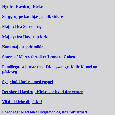
Nyt fra Havdrup Kirke
Sorggruppe kan hjælpe folk videre
Maj nyt fra Solrød sogn
Maj nyt fra Havdrup kirke
Kom maj du søde milde
Sisters of Mercy fortolker Leonard Cohen
Familiegudstjeneste med Disney-sange, Kalle Kamel og
påskeæg
Syng ind i foråret med gospel
Det sker i Havdrup Kirke – se hvad der venter
Vil du i kirke til påske?
Foredrag: Mød lokal livsglæde og stor robusthed