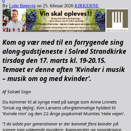
0
By
Lotte Bøgevig
on
25. februar 2026
KIRKERNE
Kom og vær med til en forrygende sing
along-gudstjeneste i Solrød Strandkirke
tirsdag den 17. marts kl. 19-20.15.
Temaet er denne aften ’Kvinder i musik
– musik om og med kvinder’.
Af Solrød Sogn
Du kommer til at synge med på sange som Anne Linnets
’Smuk og dejlig’, Kim Larsens uforglemmelige hyldest til
’Kvinde min’ og den 22-årige popkomet Mumles ’Hele vejen’.
”I de sidste par generationer er der kommet flere kvinder på
scenen som udøvende musikere, komponister og sangskrivere,