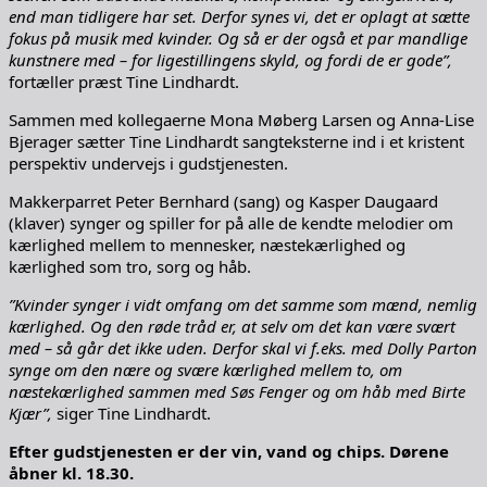
end man tidligere har set. Derfor synes vi, det er oplagt at sætte
fokus på musik med kvinder. Og så er der også et par mandlige
kunstnere med – for ligestillingens skyld, og fordi de er gode”,
fortæller præst Tine Lindhardt.
Sammen med kollegaerne Mona Møberg Larsen og Anna-Lise
Bjerager sætter Tine Lindhardt sangteksterne ind i et kristent
perspektiv undervejs i gudstjenesten.
Makkerparret Peter Bernhard (sang) og Kasper Daugaard
(klaver) synger og spiller for på alle de kendte melodier om
kærlighed mellem to mennesker, næstekærlighed og
kærlighed som tro, sorg og håb.
”Kvinder synger i vidt omfang om det samme som mænd, nemlig
kærlighed. Og den røde tråd er, at selv om det kan være svært
med – så går det ikke uden. Derfor skal vi f.eks. med Dolly Parton
synge om den nære og svære kærlighed mellem to, om
næstekærlighed sammen med Søs Fenger og om håb med Birte
Kjær”,
siger Tine Lindhardt.
Efter gudstjenesten er der vin, vand og chips. Dørene
åbner kl. 18.30.