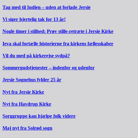
Tag med til Indien – uden at forlade Jersie
Vi siger hjertelig tak for 13 år!
Nogle timer i stilhed: Prøv stille-retræte i Jersie Kirke
Ieva skal fortælle historierne fra kirkens fællesskaber
Vil du med på kirkerejse sydpå?
Sommergudstjenester – indenfor og udenfor
Jersie Sognehus fylder 25 år
Nyt fra Jersie Kirke
Nyt fra Havdrup Kirke
Sorggruppe kan hjælpe folk videre
Maj nyt fra Solrød sogn