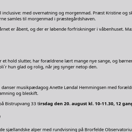
ll inclusive: med overnatning og morgenmad. Præst Kristine og sko
agerne samles til morgenmad i præstegårdshaven.
rnet er åbent, og der er løbende forfriskninger i våbenhuset. Ma
år et hold slutter, har forældrene lært mange nye sange, og bør
 bli´r hun glad og rolig, når jeg synger netop den.
g danser musikpædagog Anette Løndal Hemmingsen med forældre og
amning og bleskift.
å Bistrupvang 33 t
irsdag den 20. august kl. 10-11.30, 12 gang
m
 de sjællandske alper med rundvisning på Brorfelde Observatori