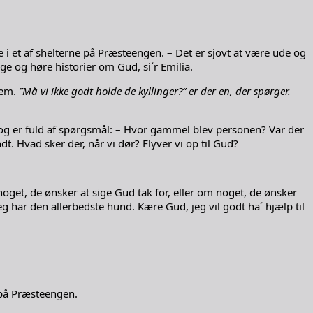
de i et af shelterne på Præsteengen. – Det er sjovt at være ude og
e og høre historier om Gud, si´r Emilia.
dem.
”Må vi ikke godt holde de kyllinger?” er der en, der spørger.
 og er fuld af spørgsmål: – Hvor gammel blev personen? Var der
. Hvad sker der, når vi dør? Flyver vi op til Gud?
noget, de ønsker at sige Gud tak for, eller om noget, de ønsker
eg har den allerbedste hund. Kære Gud, jeg vil godt ha´ hjælp til
 på Præsteengen.