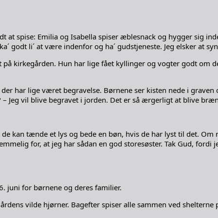
lidt at spise: Emilia og Isabella spiser æblesnack og hygger sig in
godt li´ at være indenfor og ha´ gudstjeneste. Jeg elsker at syng
å kirkegården. Hun har lige fået kyllinger og vogter godt om 
 der har lige været begravelse. Børnene ser kisten nede i graven
g vil blive begravet i jorden. Det er så ærgerligt at blive brændt
 de kan tænde et lys og bede en bøn, hvis de har lyst til det. Om 
emmelig for, at jeg har sådan en god storesøster. Tak Gud, fordi j
 juni for børnene og deres familier.
årdens vilde hjørner. Bagefter spiser alle sammen ved shelterne