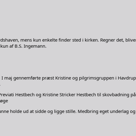
dshaven, mens kun enkelte finder sted i kirken. Regner det, blive
 kun af B.S. Ingemann.
 maj gennemførte præst Kristine og pilgrimsgruppen i Havdrup K
.
 Previati Hestbech og Kristine Stricker Hestbech til skovbadning
Køge
kunne holde ud at sidde og ligge stille. Medbring eget underlag o