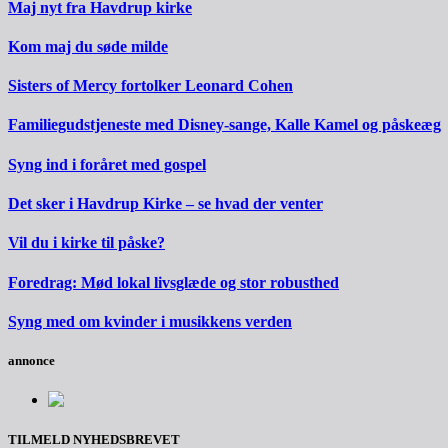
Maj nyt fra Havdrup kirke
Kom maj du søde milde
Sisters of Mercy fortolker Leonard Cohen
Familiegudstjeneste med Disney-sange, Kalle Kamel og påskeæg
Syng ind i foråret med gospel
Det sker i Havdrup Kirke – se hvad der venter
Vil du i kirke til påske?
Foredrag: Mød lokal livsglæde og stor robusthed
Syng med om kvinder i musikkens verden
annonce
TILMELD NYHEDSBREVET