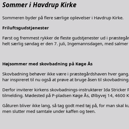
Sommer i Havdrup Kirke
Sommeren byder på flere særlige oplevelser i Havdrup Kirke.
Friluftsgudstjenester
Først og fremmest rykker de fleste gudstjenester ud i præstegår
helt særlig søndag er den 7. juli, Ingemannsdagen, med salmer
Højsommer med skovbadning på Køge Ås
Skovbadning behøver ikke være i præstegårdshaven hver gang. I
har inspireret til nu også at prøve at bruge åsen til skovbadning
Derfor inviterer kirkens skovbadnings-instruktører Ida Stricker
tilmelding. Mødested på P-pladsen Køge Ås, Ølbyvej 14, 4600 
Gåturen bliver ikke lang, så tag godt med tøj på, for man skal 
men slutter med samtale under kaffen og teen.