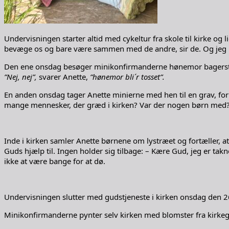
Undervisningen starter altid med cykeltur fra skole til kirke og 
bevæge os og bare være sammen med de andre, sir de. Og jeg ka´ 
Den ene onsdag besøger minikonfirmanderne hønemor bagerst p
”Nej, nej”,
svarer Anette,
”hønemor bli´r tosset”.
En anden onsdag tager Anette minierne med hen til en grav, for
mange mennesker, der græd i kirken? Var der nogen børn med? – Je
Inde i kirken samler Anette børnene om lystræet og fortæller, at
Guds hjælp til. Ingen holder sig tilbage: – Kære Gud, jeg er takn
ikke at være bange for at dø.
Undervisningen slutter med gudstjeneste i kirken onsdag den 26.
Minikonfirmanderne pynter selv kirken med blomster fra kirkeg