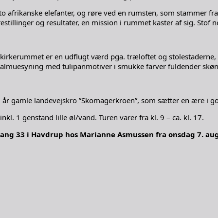
to afrikanske elefanter, og røre ved en rumsten, som stammer fra
tillinger og resultater, en mission i rummet kaster af sig. Stof n
rkerummet er en udflugt værd pga. træloftet og stolestaderne, de
 almuesyning med tulipanmotiver i smukke farver fuldender skønh
 år gamle landevejskro ”Skomagerkroen”, som sætter en ære i gode
kl. 1 genstand lille øl/vand. Turen varer fra kl. 9 – ca. kl. 17.
ang 33 i Havdrup hos Marianne Asmussen fra onsdag 7. augu