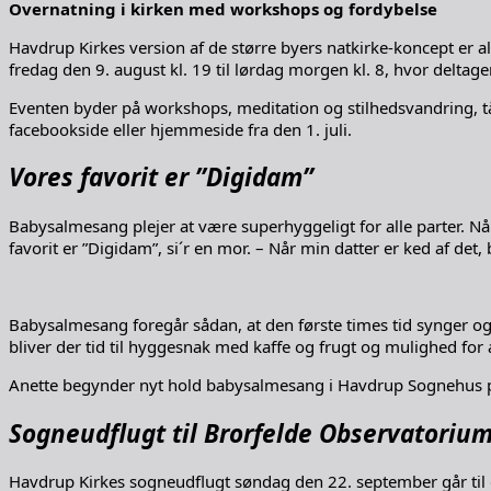
Overnatning i kirken med workshops og fordybelse
Havdrup Kirkes version af de større byers natkirke-koncept er a
fredag den 9. august kl. 19 til lørdag morgen kl. 8, hvor delt
Eventen byder på workshops, meditation og stilhedsvandring, tå
facebookside eller hjemmeside fra den 1. juli.
Vores favorit er ”Digidam”
Babysalmesang plejer at være superhyggeligt for alle parter. N
favorit er ”Digidam”, si´r en mor. – Når min datter er ked af det,
Babysalmesang foregår sådan, at den første times tid synger o
bliver der tid til hyggesnak med kaffe og frugt og mulighed for 
Anette begynder nyt hold babysalmesang i Havdrup Sognehus p
Sogneudflugt til Brorfelde Observatoriu
Havdrup Kirkes sogneudflugt søndag den 22. september går til