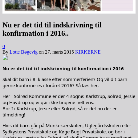
Nu er det tid til indskrivning til
konfirmation i 2016..
0
By
Lotte Bøgevig
on
27. marts 2015
KIRKERNE
Nu er det tid til indskrivning til konfirmation i 2016
Skal dit barn i 8. klasse efter sommerferien? Og vil dit barn
gerne konfirmeres i foråret 2016? Så læs her:
Her i Solrød Kommune er der 4 sogne: Karlstrup, Solrød, Jersie
og Havdrup og vi gør ikke tingene helt ens.
Bor I i Karlstrup, Jersie eller Solrød, så er det nu der er
tilmelding!
Hvis dit barn går på Munkekærskolen, Uglegårdsskolen eller
Sydkystens Privatskole og Køge Bugt Privatskole, og bor i
Karlstrup, Jersie eller Solrød, så skulle I gerne have modtaget