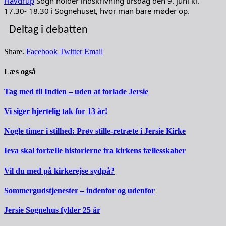
Havdrup
Sogn holder indskrivning tirsdag den 9. juni kl.
17.30- 18.30 i Sognehuset, hvor man bare møder op.
Deltag i debatten
Share.
Facebook
Twitter
Email
Læs også
Tag med til Indien – uden at forlade Jersie
Vi siger hjertelig tak for 13 år!
Nogle timer i stilhed: Prøv stille-retræte i Jersie Kirke
Ieva skal fortælle historierne fra kirkens fællesskaber
Vil du med på kirkerejse sydpå?
Sommergudstjenester – indenfor og udenfor
Jersie Sognehus fylder 25 år