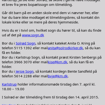
et brev fra jeres bopælssogn om tilmelding.
Går dit barn på en anden skole end dem vi nævner her, eller
har du bare ikke modtaget et tilmeldingsbrev, så kontakt din
lokale kirke eller se mere på deres hjemmeside.
Hvis du er i tvivl om, hvilket sogn du hører til, så kan du finde
ud af det på
www.sogn.dk
Bor du i
Solrød Sogn
, så kontakt kateket Anita O. Kring på
telefon 5115 1392 eller mail
anita@solrodkirker.dk
, så du kan
få en folder.
Bor du i Karlstrup Sogn, så kontakt præst Kirsten Senbergs på
telefon 3966 3070 eller mail
kise@km.dk
, så du kan få en
folder.
Bor du i
Jersie Sogn
, så kontakt kordegn Bente Sandfeld på
telefon 5614 2288 eller mail
bvje@km.dk
.
Karlstrup
holder informationsmøde tirsdag den 7. april kl.
18.00 – 19.00
I Solrød er der tilmelding frem til tirsdag den 14. april 2015.