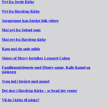
Nyt fra Jersie Kirke
Nyt fra Havdrup Kirke
Sorggruppe kan hjælpe folk videre
Maj nyt fra Solrød sogn
Maj nyt fra Havdrup kirke
Kom maj du søde milde
Sisters of Mercy fortolker Leonard Cohen
Familiegudstjeneste med Disney-sange, Kalle Kamel og
påskeæg
Syng ind i foråret med gospel
Det sker i Havdrup Kirke – se hvad der venter
Vil du i kirke til påske?