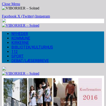
Close Menu
Facebook
X (Twitter)
Instagram
NYHEDER
KOMMUNE
KIRKERNE
BIBLIOTEK/KULTURHUS
112
SPORT
DEBAT/LÆSERBREVE