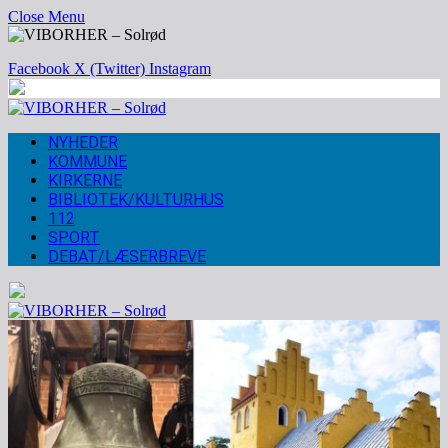
Close Menu
Facebook
X (Twitter)
Instagram
NYHEDER
KOMMUNE
KIRKERNE
BIBLIOTEK/KULTURHUS
112
SPORT
DEBAT/LÆSERBREVE