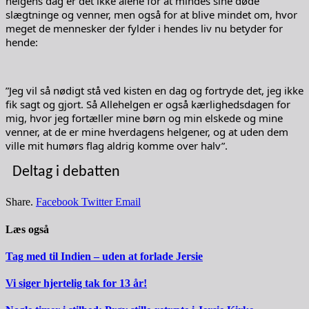
helgens dag er det ikke alene for at mindes sine døde
slægtninge og venner, men også for at blive mindet om, hvor
meget de mennesker der fylder i hendes liv nu betyder for
hende:
”Jeg vil så nødigt stå ved kisten en dag og fortryde det, jeg ikke
fik sagt og gjort. Så Allehelgen er også kærlighedsdagen for
mig, hvor jeg fortæller mine børn og min elskede og mine
venner, at de er mine hverdagens helgener, og at uden dem
ville mit humørs flag aldrig komme over halv”.
Deltag i debatten
Share.
Facebook
Twitter
Email
Læs også
Tag med til Indien – uden at forlade Jersie
Vi siger hjertelig tak for 13 år!