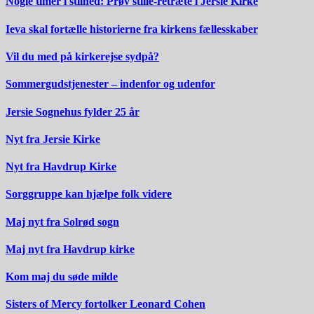
Nogle timer i stilhed: Prøv stille-retræte i Jersie Kirke
Ieva skal fortælle historierne fra kirkens fællesskaber
Vil du med på kirkerejse sydpå?
Sommergudstjenester – indenfor og udenfor
Jersie Sognehus fylder 25 år
Nyt fra Jersie Kirke
Nyt fra Havdrup Kirke
Sorggruppe kan hjælpe folk videre
Maj nyt fra Solrød sogn
Maj nyt fra Havdrup kirke
Kom maj du søde milde
Sisters of Mercy fortolker Leonard Cohen