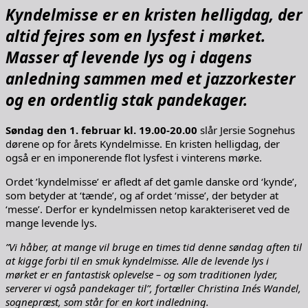
Kyndelmisse er en kristen helligdag, der
altid fejres som en lysfest i mørket.
Masser af levende lys og i dagens
anledning sammen med et jazzorkester
og en ordentlig stak pandekager.
Søndag den 1. februar kl. 19.00-20.00
slår Jersie Sognehus
dørene op for årets Kyndelmisse. En kristen helligdag, der
også er en imponerende flot lysfest i vinterens mørke.
Ordet ’kyndelmisse’ er afledt af det gamle danske ord ‘kynde’,
som betyder at ‘tænde’, og af ordet ‘misse’, der betyder at
‘messe’. Derfor er kyndelmissen netop karakteriseret ved de
mange levende lys.
”Vi håber, at mange vil bruge en times tid denne søndag aften til
at kigge forbi til en smuk kyndelmisse. Alle de levende lys i
mørket er en fantastisk oplevelse – og som traditionen lyder,
serverer vi også pandekager til”, fortæller Christina Inés Wandel,
sognepræst, som står for en kort indledning.