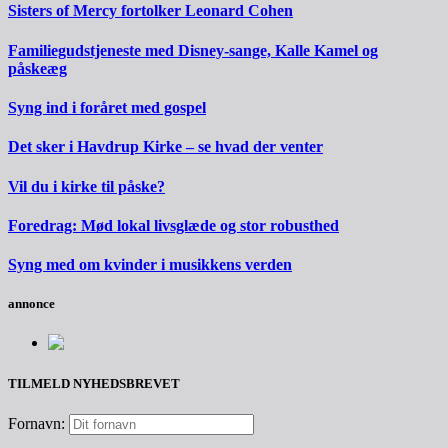
Sisters of Mercy fortolker Leonard Cohen
Familiegudstjeneste med Disney-sange, Kalle Kamel og
påskeæg
Syng ind i foråret med gospel
Det sker i Havdrup Kirke – se hvad der venter
Vil du i kirke til påske?
Foredrag: Mød lokal livsglæde og stor robusthed
Syng med om kvinder i musikkens verden
annonce
TILMELD NYHEDSBREVET
Fornavn: