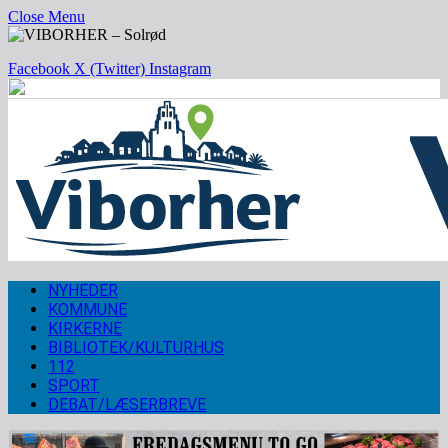
Close Menu
Facebook
X (Twitter)
Instagram
NYHEDER
KOMMUNE
KIRKERNE
BIBLIOTEK/KULTURHUS
112
SPORT
DEBAT/LÆSERBREVE