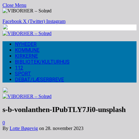
Close Menu
Facebook
X (Twitter)
Instagram
NYHEDER
KOMMUNE
KIRKERNE
BIBLIOTEK/KULTURHUS
112
SPORT
DEBAT/LÆSERBREVE
s-b-vonlanthen-IPubTLY7Ji0-unsplash
0
By
Lotte Bøgevig
on
28. november 2023