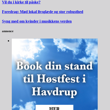
Vil du i kirke til påske?
Foredrag: Mød lokal livsglæde og stor robusthed
Syng med om kvinder i musikkens verden
annonce