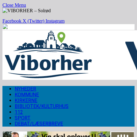
Close Menu
Facebook
X (Twitter)
Instagram
NYHEDER
KOMMUNE
KIRKERNE
BIBLIOTEK/KULTURHUS
112
SPORT
DEBAT/LÆSERBREVE