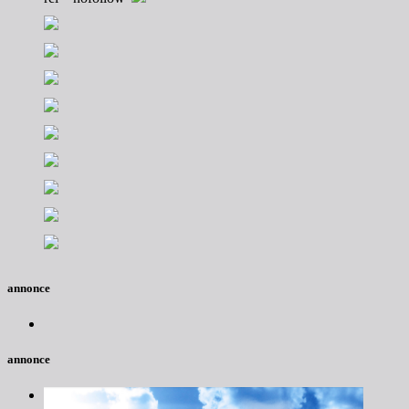
annonce
annonce