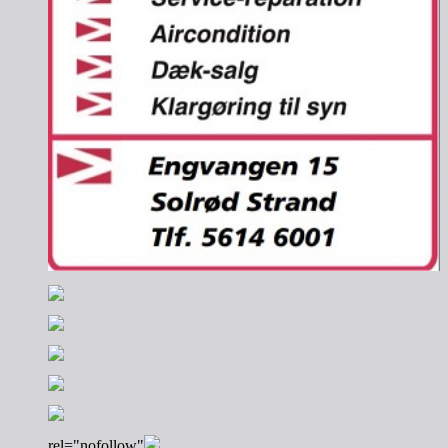
rel="nofollow"