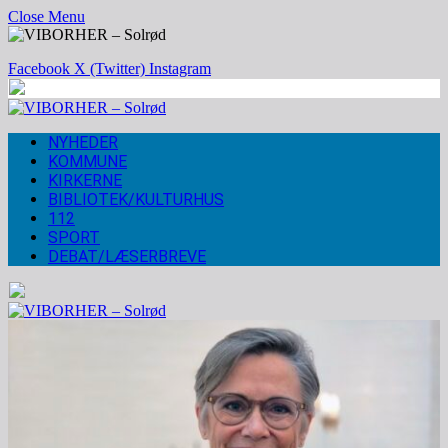
Close Menu
Facebook
X (Twitter)
Instagram
NYHEDER
KOMMUNE
KIRKERNE
BIBLIOTEK/KULTURHUS
112
SPORT
DEBAT/LÆSERBREVE