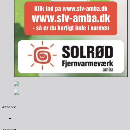
annonce
annonce