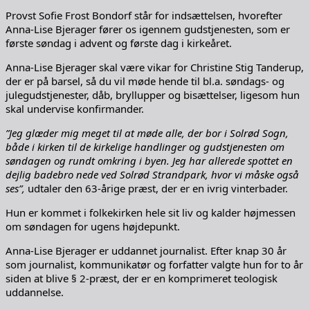
Provst Sofie Frost Bondorf står for indsættelsen, hvorefter
Anna-Lise Bjerager fører os igennem gudstjenesten, som er
første søndag i advent og første dag i kirkeåret.
Anna-Lise Bjerager skal være vikar for Christine Stig Tanderup,
der er på barsel, så du vil møde hende til bl.a. søndags- og
julegudstjenester, dåb, bryllupper og bisættelser, ligesom hun
skal undervise konfirmander.
”Jeg glæder mig meget til at møde alle, der bor i Solrød Sogn,
både i kirken til de kirkelige handlinger og gudstjenesten om
søndagen og rundt omkring i byen. Jeg har allerede spottet en
dejlig badebro nede ved Solrød Strandpark, hvor vi måske også
ses”,
udtaler den 63-årige præst, der er en ivrig vinterbader.
Hun er kommet i folkekirken hele sit liv og kalder højmessen
om søndagen for ugens højdepunkt.
Anna-Lise Bjerager er uddannet journalist. Efter knap 30 år
som journalist, kommunikatør og forfatter valgte hun for to år
siden at blive § 2-præst, der er en komprimeret teologisk
uddannelse.