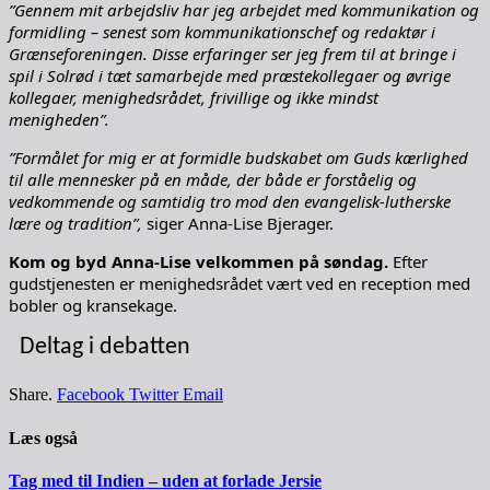
”Gennem mit arbejdsliv har jeg arbejdet med kommunikation og
formidling – senest som kommunikationschef og redaktør i
Grænseforeningen. Disse erfaringer ser jeg frem til at bringe i
spil i Solrød i tæt samarbejde med præstekollegaer og øvrige
kollegaer, menighedsrådet, frivillige og ikke mindst
menigheden”.
”Formålet for mig er at formidle budskabet om Guds kærlighed
til alle mennesker på en måde, der både er forståelig og
vedkommende og samtidig tro mod den evangelisk-lutherske
lære og tradition”,
siger Anna-Lise Bjerager.
Kom og byd Anna-Lise velkommen på søndag.
Efter
gudstjenesten er menighedsrådet vært ved en reception med
bobler og kransekage.
Deltag i debatten
Share.
Facebook
Twitter
Email
Læs også
Tag med til Indien – uden at forlade Jersie