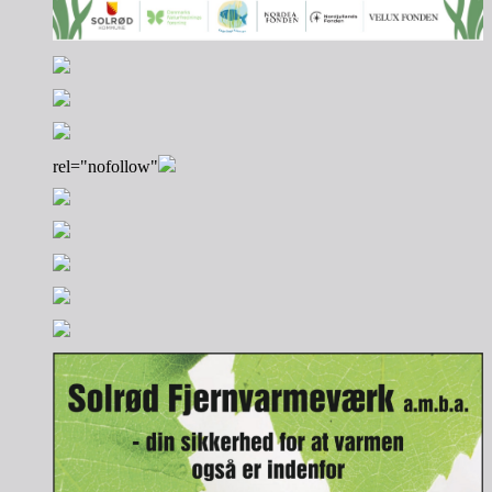
rel="nofollow"