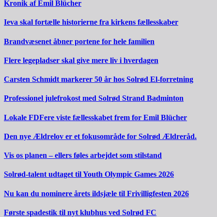
Kronik af Emil Blücher
Ieva skal fortælle historierne fra kirkens fællesskaber
Brandvæsenet åbner portene for hele familien
Flere legepladser skal give mere liv i hverdagen
Carsten Schmidt markerer 50 år hos Solrød El-forretning
Professionel julefrokost med Solrød Strand Badminton
Lokale FDFere viste fællesskabet frem for Emil Blücher
Den nye Ældrelov er et fokusområde for Solrød Ældreråd.
Vis os planen – ellers føles arbejdet som stilstand
Solrød-talent udtaget til Youth Olympic Games 2026
Nu kan du nominere årets ildsjæle til Frivilligfesten 2026
Første spadestik til nyt klubhus ved Solrød FC