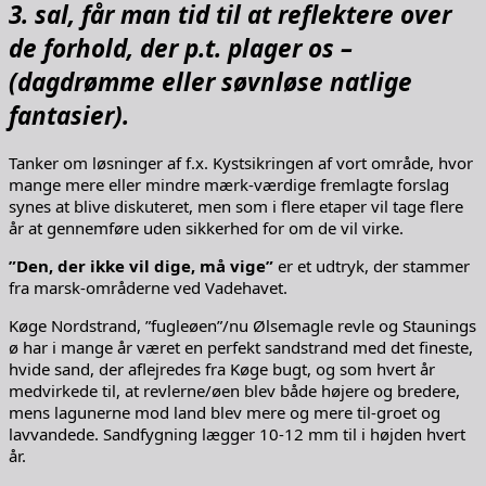
3. sal, får man tid til at reflektere over
de forhold, der p.t. plager os –
(dagdrømme eller søvnløse natlige
fantasier).
Tanker om løsninger af f.x. Kystsikringen af vort område, hvor
mange mere eller mindre mærk-værdige fremlagte forslag
synes at blive diskuteret, men som i flere etaper vil tage flere
år at gennemføre uden sikkerhed for om de vil virke.
”Den, der ikke vil dige, må vige”
er et udtryk, der stammer
fra marsk-områderne ved Vadehavet.
Køge Nordstrand, ”fugleøen”/nu Ølsemagle revle og Staunings
ø har i mange år været en perfekt sandstrand med det fineste,
hvide sand, der aflejredes fra Køge bugt, og som hvert år
medvirkede til, at revlerne/øen blev både højere og bredere,
mens lagunerne mod land blev mere og mere til-groet og
lavvandede. Sandfygning lægger 10-12 mm til i højden hvert
år.