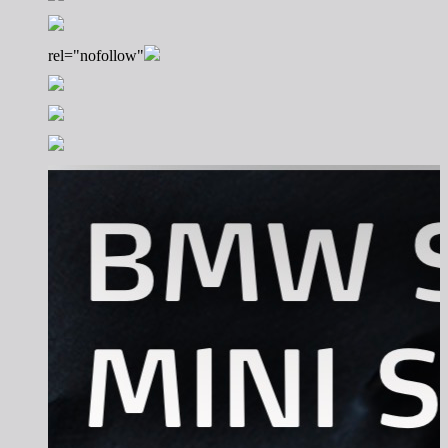
rel="nofollow"