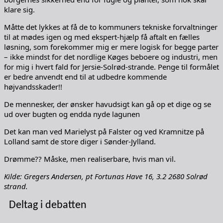
klare sig.
Måtte det lykkes at få de to kommuners tekniske forvaltninger
til at mødes igen og med ekspert-hjælp få aftalt en fælles
løsning, som forekommer mig er mere logisk for begge parter
– ikke mindst for det nordlige Køges beboere og industri, men
for mig i hvert fald for Jersie-Solrød-strande. Penge til formålet
er bedre anvendt end til at udbedre kommende
højvandsskader!!
De mennesker, der ønsker havudsigt kan gå op et dige og se
ud over bugten og endda nyde lagunen
Det kan man ved Marielyst på Falster og ved Kramnitze på
Lolland samt de store diger i Sønder-Jylland.
Drømme?? Måske, men realiserbare, hvis man vil.
Kilde: Gregers Andersen, pt Fortunas Have 16, 3.2 2680 Solrød
strand.
Deltag i debatten