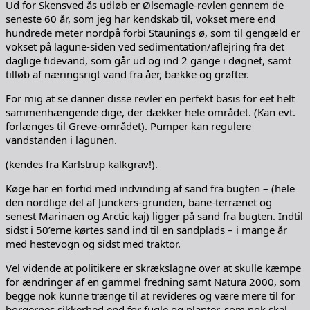
Ud for Skensved ås udløb er Ølsemagle-revlen gennem de
seneste 60 år, som jeg har kendskab til, vokset mere end
hundrede meter nordpå forbi Staunings ø, som til gengæld er
vokset på lagune-siden ved sedimentation/aflejring fra det
daglige tidevand, som går ud og ind 2 gange i døgnet, samt
tilløb af næringsrigt vand fra åer, bække og grøfter.
For mig at se danner disse revler en perfekt basis for eet helt
sammenhængende dige, der dækker hele området. (Kan evt.
forlænges til Greve-området). Pumper kan regulere
vandstanden i lagunen.
(kendes fra Karlstrup kalkgrav!).
Køge har en fortid med indvinding af sand fra bugten – (hele
den nordlige del af Junckers-grunden, bane-terrænet og
senest Marinaen og Arctic kaj) ligger på sand fra bugten. Indtil
sidst i 50’erne kørtes sand ind til en sandplads – i mange år
med hestevogn og sidst med traktor.
Vel vidende at politikere er skrækslagne over at skulle kæmpe
for ændringer af en gammel fredning samt Natura 2000, som
begge nok kunne trænge til at revideres og være mere til for
borgernes sikkerhed end for fugle og planter, som nok skal