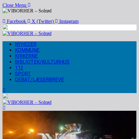
Close Menu
Facebook
X (Twitter)
Instagram
NYHEDER
KOMMUNE
KIRKERNE
BIBLIOTEK/KULTURHUS
112
SPORT
DEBAT/LÆSERBREVE