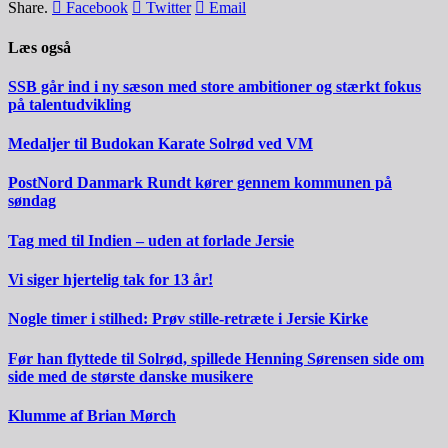
Share.
Facebook
Twitter
Email
Læs også
SSB går ind i ny sæson med store ambitioner og stærkt fokus
på talentudvikling
Medaljer til Budokan Karate Solrød ved VM
PostNord Danmark Rundt kører gennem kommunen på
søndag
Tag med til Indien – uden at forlade Jersie
Vi siger hjertelig tak for 13 år!
Nogle timer i stilhed: Prøv stille-retræte i Jersie Kirke
Før han flyttede til Solrød, spillede Henning Sørensen side om
side med de største danske musikere
Klumme af Brian Mørch