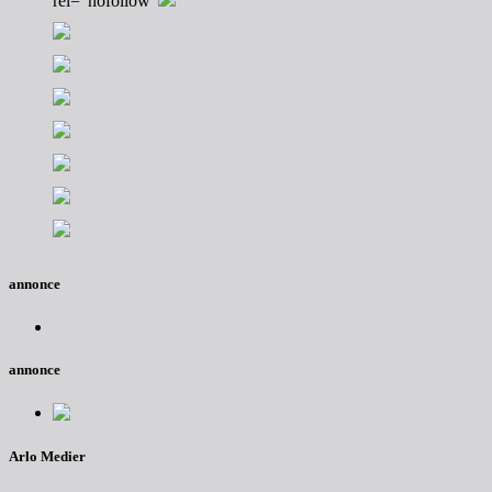
rel="nofollow"
annonce
annonce
Arlo Medier