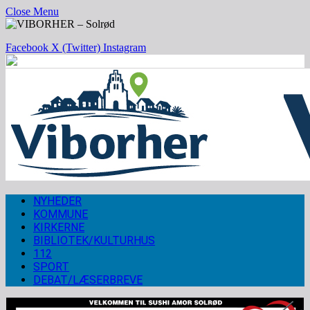
Close Menu
Facebook
X (Twitter)
Instagram
NYHEDER
KOMMUNE
KIRKERNE
BIBLIOTEK/KULTURHUS
112
SPORT
DEBAT/LÆSERBREVE