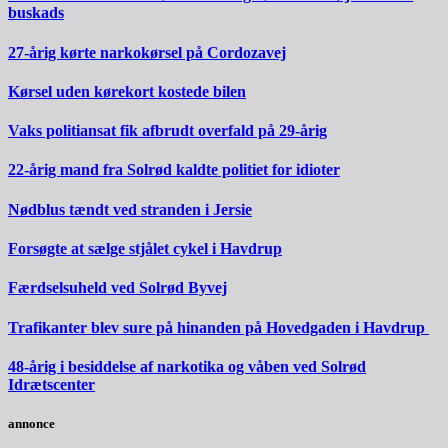
buskads
27-årig kørte narkokørsel på Cordozavej
Kørsel uden kørekort kostede bilen
Vaks politiansat fik afbrudt overfald på 29-årig
22-årig mand fra Solrød kaldte politiet for idioter
Nødblus tændt ved stranden i Jersie
Forsøgte at sælge stjålet cykel i Havdrup
Færdselsuheld ved Solrød Byvej
Trafikanter blev sure på hinanden på Hovedgaden i Havdrup
48-årig i besiddelse af narkotika og våben ved Solrød
Idrætscenter
annonce