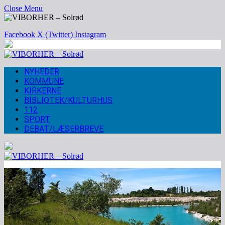
Close Menu
Facebook
X (Twitter)
Instagram
NYHEDER
KOMMUNE
KIRKERNE
BIBLIOTEK/KULTURHUS
112
SPORT
DEBAT/LÆSERBREVE