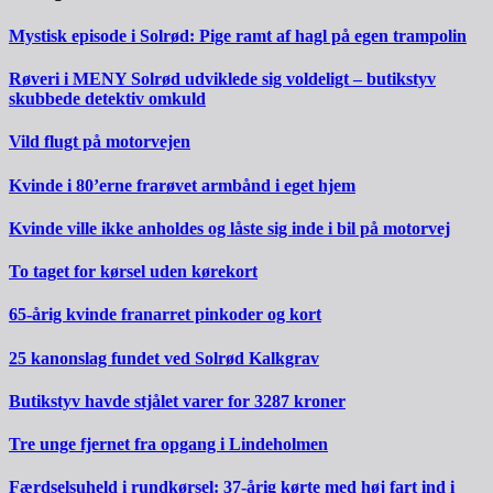
Mystisk episode i Solrød: Pige ramt af hagl på egen trampolin
Røveri i MENY Solrød udviklede sig voldeligt – butikstyv
skubbede detektiv omkuld
Vild flugt på motorvejen
Kvinde i 80’erne frarøvet armbånd i eget hjem
Kvinde ville ikke anholdes og låste sig inde i bil på motorvej
To taget for kørsel uden kørekort
65-årig kvinde franarret pinkoder og kort
25 kanonslag fundet ved Solrød Kalkgrav
Butikstyv havde stjålet varer for 3287 kroner
Tre unge fjernet fra opgang i Lindeholmen
Færdselsuheld i rundkørsel: 37-årig kørte med høj fart ind i