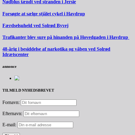
Nødblus tændt ved stranden i Jersie
Forsøgte at sælge stjålet cykel i Havdrup
Færdselsuheld ved Solrød Byvej
Trafikanter blev sure på hinanden på Hovedgaden i Havdrup
48-årig i besiddelse af narkotika og våben ved Solrød
Idrætscenter
annonce
TILMELD NYHEDSBREVET
Fornavn:
Efternavn:
E-mail: