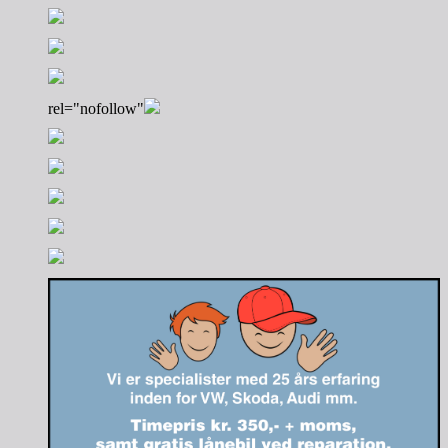
rel="nofollow"