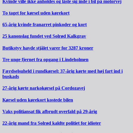
Kvinde ville ikke anholdes og låste sig inde i bil på motorvej
To taget for kørsel uden kørekort
65-årig kvinde franarret pinkoder og kort
25 kanonslag fundet ved Solrød Kalkgrav
Butikstyv havde stjålet varer for 3287 kroner
Tre unge fjernet fra opgang i Lindeholmen
Færdselsuheld i rundkørsel: 37-årig kørte med høj fart ind i
buskads
27-årig kørte narkokørsel på Cordozavej
Kørsel uden kørekort kostede bilen
Vaks politiansat fik afbrudt overfald på 29-årig
22-årig mand fra Solrød kaldte politiet for idioter