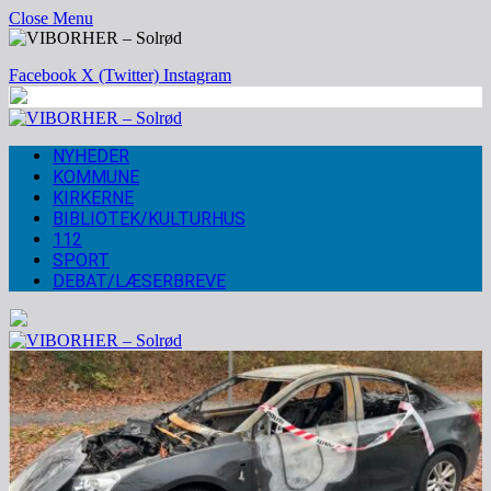
Close Menu
Facebook
X (Twitter)
Instagram
NYHEDER
KOMMUNE
KIRKERNE
BIBLIOTEK/KULTURHUS
112
SPORT
DEBAT/LÆSERBREVE