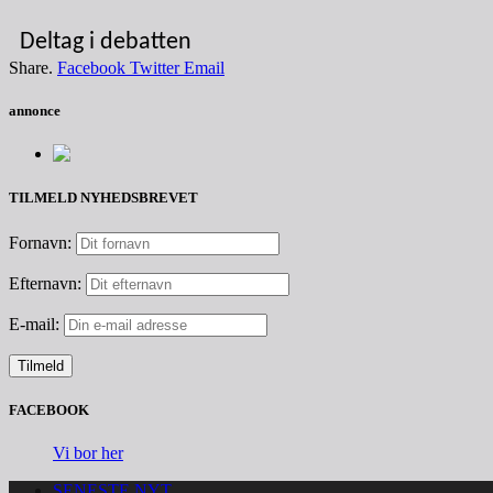
Deltag i debatten
Share.
Facebook
Twitter
Email
annonce
TILMELD NYHEDSBREVET
Fornavn:
Efternavn:
E-mail:
FACEBOOK
Vi bor her
SENESTE NYT