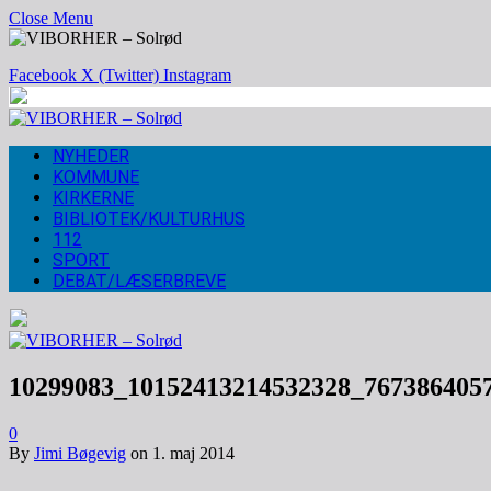
Close Menu
Facebook
X (Twitter)
Instagram
NYHEDER
KOMMUNE
KIRKERNE
BIBLIOTEK/KULTURHUS
112
SPORT
DEBAT/LÆSERBREVE
10299083_10152413214532328_767386405
0
By
Jimi Bøgevig
on
1. maj 2014