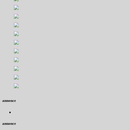
annonce
annonce