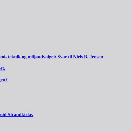
 teknik og miljøudvalget: Svar til Niels B. Jensen
et.
gen?
lrød Strandkirke.