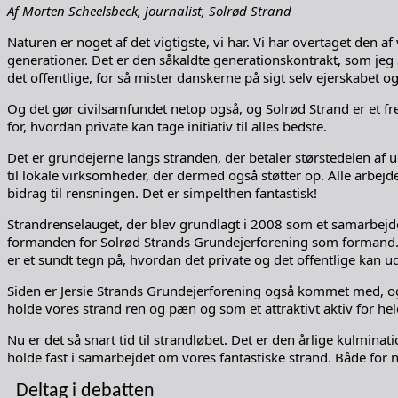
Af Morten Scheelsbeck, journalist, Solrød Strand
Naturen er noget af det vigtigste, vi har. Vi har overtaget den 
generationer. Det er den såkaldte generationskontrakt, som jeg sy
det offentlige, for så mister danskerne på sigt selv ejerskabet o
Og det gør civilsamfundet netop også, og Solrød Strand er et
for, hvordan private kan tage initiativ til alles bedste.
Det er grundejerne langs stranden, der betaler størstedelen af u
til lokale virksomheder, der dermed også støtter op. Alle arbejd
bidrag til rensningen. Det er simpelthen fantastisk!
Strandrenselauget, der blev grundlagt i 2008 som et samarbej
formanden for Solrød Strands Grundejerforening som formand. D
er et sundt tegn på, hvordan det private og det offentlige kan ud
Siden er Jersie Strands Grundejerforening også kommet med, o
holde vores strand ren og pæn og som et attraktivt aktiv for he
Nu er det så snart tid til strandløbet. Det er den årlige kulminat
holde fast i samarbejdet om vores fantastiske strand. Både for n
Deltag i debatten