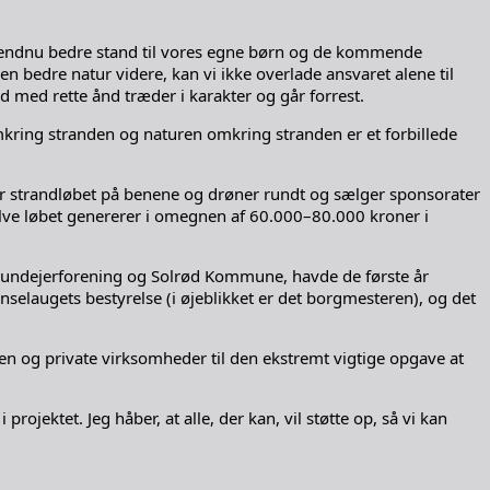
re i endnu bedre stand til vores egne børn og de kommende
en bedre natur videre, kan vi ikke overlade ansvaret alene til
nd med rette ånd træder i karakter og går forrest.
ring stranden og naturen omkring stranden er et forbillede
abler strandløbet på benene og drøner rundt og sælger sponsorater
 selve løbet genererer i omegnen af 60.000–80.000 kroner i
Grundejerforening og Solrød Kommune, havde de første år
laugets bestyrelse (i øjeblikket er det borgmesteren), og det
og private virksomheder til den ekstremt vigtige opgave at
rojektet. Jeg håber, at alle, der kan, vil støtte op, så vi kan