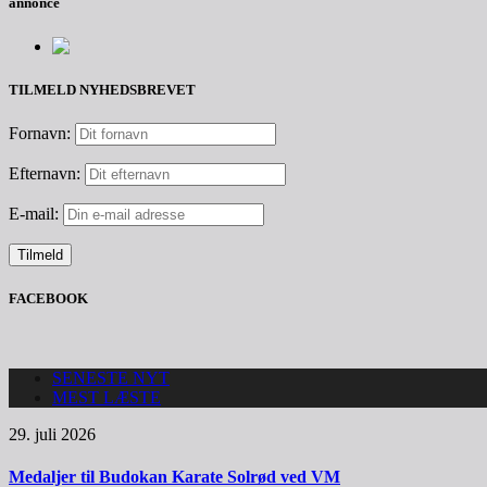
annonce
TILMELD NYHEDSBREVET
Fornavn:
Efternavn:
E-mail:
FACEBOOK
SENESTE NYT
MEST LÆSTE
29. juli 2026
Medaljer til Budokan Karate Solrød ved VM