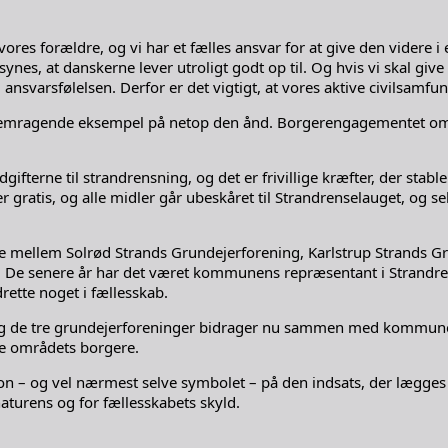
af vores forældre, og vi har et fælles ansvar for at give den vide
nes, at danskerne lever utroligt godt op til. Og hvis vi skal give 
g ansvarsfølelsen. Derfor er det vigtigt, at vores aktive civilsamfu
 fremragende eksempel på netop den ånd. Borgerengagementet omk
dgifterne til strandrensning, og det er frivillige kræfter, der st
er gratis, og alle midler går ubeskåret til Strandrenselauget, og
de mellem Solrød Strands Grundejerforening, Karlstrup Strands 
e senere år har det været kommunens repræsentant i Strandrense
rette noget i fællesskab.
g de tre grundejerforeninger bidrager nu sammen med kommunen 
le områdets borgere.
ion – og vel nærmest selve symbolet – på den indsats, der lægges i p
aturens og for fællesskabets skyld.