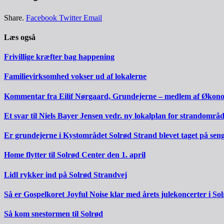
Share.
Facebook
Twitter
Email
Læs også
Frivillige kræfter bag happening
Familievirksomhed vokser ud af lokalerne
Kommentar fra Eilif Nørgaard, Grundejerne – medlem af Økonomi-
Et svar til Niels Bayer Jensen vedr. ny lokalplan for strandområd
Er grundejerne i Kystområdet Solrød Strand blevet taget på sen
Home flytter til Solrød Center den 1. april
Lidl rykker ind på Solrød Strandvej
Så er Gospelkoret Joyful Noise klar med årets julekoncerter i So
Så kom snestormen til Solrød