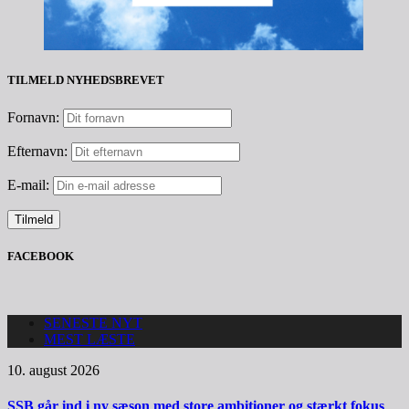
TILMELD NYHEDSBREVET
Fornavn:
Efternavn:
E-mail:
FACEBOOK
SENESTE NYT
MEST LÆSTE
10. august 2026
SSB går ind i ny sæson med store ambitioner og stærkt fokus