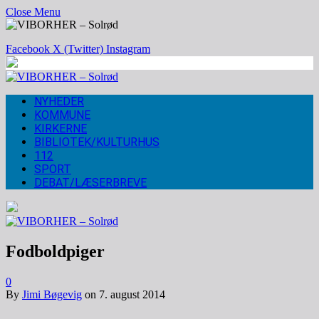
Close Menu
Facebook
X (Twitter)
Instagram
NYHEDER
KOMMUNE
KIRKERNE
BIBLIOTEK/KULTURHUS
112
SPORT
DEBAT/LÆSERBREVE
Fodboldpiger
0
By
Jimi Bøgevig
on
7. august 2014