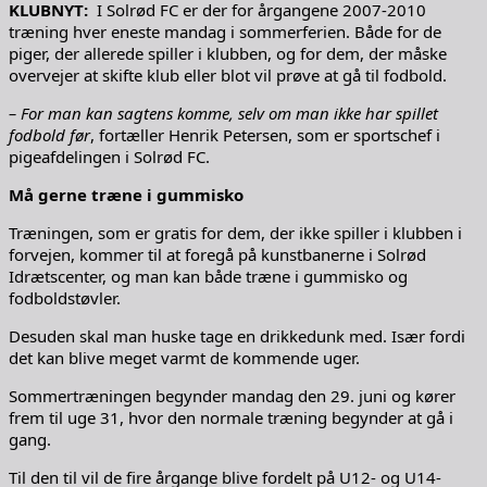
KLUBNYT:
I Solrød FC er der for årgangene 2007-2010
træning hver eneste mandag i sommerferien. Både for de
piger, der allerede spiller i klubben, og for dem, der måske
overvejer at skifte klub eller blot vil prøve at gå til fodbold.
– For man kan sagtens komme, selv om man ikke har spillet
fodbold før
, fortæller Henrik Petersen, som er sportschef i
pigeafdelingen i Solrød FC.
Må gerne træne i gummisko
Træningen, som er gratis for dem, der ikke spiller i klubben i
forvejen, kommer til at foregå på kunstbanerne i Solrød
Idrætscenter, og man kan både træne i gummisko og
fodboldstøvler.
Desuden skal man huske tage en drikkedunk med. Især fordi
det kan blive meget varmt de kommende uger.
Sommertræningen begynder mandag den 29. juni og kører
frem til uge 31, hvor den normale træning begynder at gå i
gang.
Til den til vil de fire årgange blive fordelt på U12- og U14-