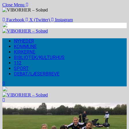
Close Menu
Facebook
X (Twitter)
Instagram
NYHEDER
KOMMUNE
KIRKERNE
BIBLIOTEK/KULTURHUS
112
SPORT
DEBAT/LÆSERBREVE