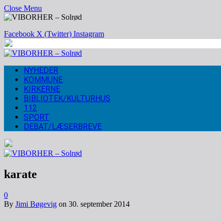
Close Menu
Facebook
X (Twitter)
Instagram
NYHEDER
KOMMUNE
KIRKERNE
BIBLIOTEK/KULTURHUS
112
SPORT
DEBAT/LÆSERBREVE
karate
0
By
Jimi Bøgevig
on
30. september 2014