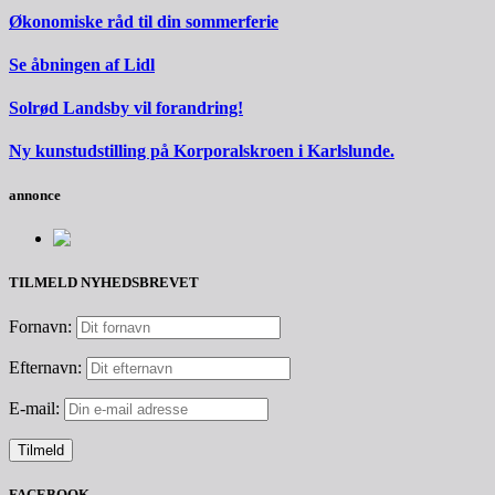
Økonomiske råd til din sommerferie
Se åbningen af Lidl
Solrød Landsby vil forandring!
Ny kunstudstilling på Korporalskroen i Karlslunde.
annonce
TILMELD NYHEDSBREVET
Fornavn:
Efternavn:
E-mail:
FACEBOOK