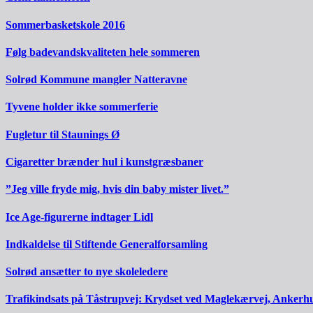
Sommerbasketskole 2016
Følg badevandskvaliteten hele sommeren
Solrød Kommune mangler Natteravne
Tyvene holder ikke sommerferie
Fugletur til Staunings Ø
Cigaretter brænder hul i kunstgræsbaner
”Jeg ville fryde mig, hvis din baby mister livet.”
Ice Age-figurerne indtager Lidl
Indkaldelse til Stiftende Generalforsamling
Solrød ansætter to nye skoleledere
Trafikindsats på Tåstrupvej: Krydset ved Maglekærvej, Ankerh