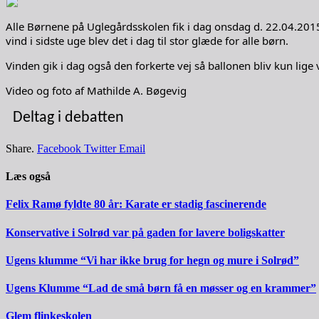
Alle Børnene på Uglegårdsskolen fik i dag onsdag d. 22.04.2015
vind i sidste uge blev det i dag til stor glæde for alle børn.
Vinden gik i dag også den forkerte vej så ballonen bliv kun lige v
Video og foto af Mathilde A. Bøgevig
Deltag i debatten
Share.
Facebook
Twitter
Email
Læs også
Felix Ramø fyldte 80 år: Karate er stadig fascinerende
Konservative i Solrød var på gaden for lavere boligskatter
Ugens klumme “Vi har ikke brug for hegn og mure i Solrød”
Ugens Klumme “Lad de små børn få en møsser og en krammer”
Glem flinkeskolen