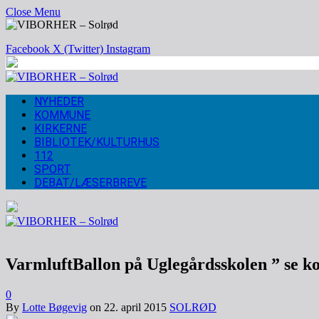
Close Menu
Facebook
X (Twitter)
Instagram
NYHEDER
KOMMUNE
KIRKERNE
BIBLIOTEK/KULTURHUS
112
SPORT
DEBAT/LÆSERBREVE
VarmluftBallon på Uglegårdsskolen ” se ko
0
By
Lotte Bøgevig
on
22. april 2015
SOLRØD