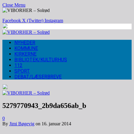
Close Menu
Facebook
X (Twitter)
Instagram
NYHEDER
KOMMUNE
KIRKERNE
BIBLIOTEK/KULTURHUS
112
SPORT
DEBAT/LÆSERBREVE
5279770943_2b9da656ab_b
0
By
Jimi Bøgevig
on
16. januar 2014