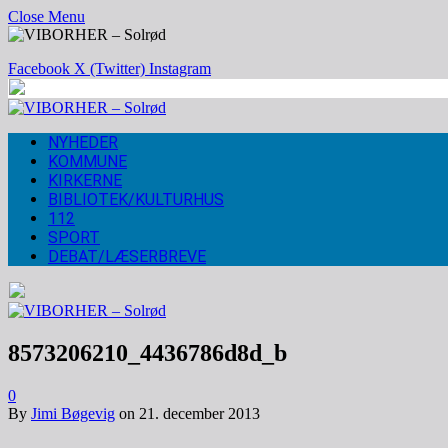
Close Menu
Facebook
X (Twitter)
Instagram
NYHEDER
KOMMUNE
KIRKERNE
BIBLIOTEK/KULTURHUS
112
SPORT
DEBAT/LÆSERBREVE
8573206210_4436786d8d_b
0
By
Jimi Bøgevig
on
21. december 2013