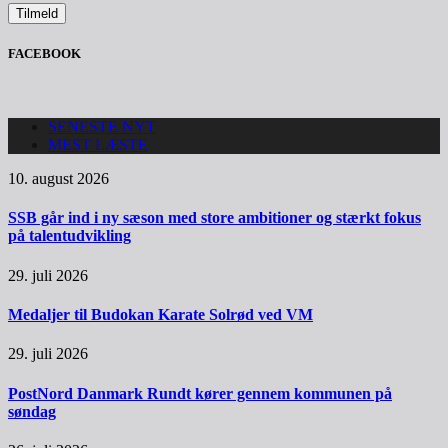
FACEBOOK
SENESTE NYT
MEST LÆSTE
10. august 2026
SSB går ind i ny sæson med store ambitioner og stærkt fokus
på talentudvikling
29. juli 2026
Medaljer til Budokan Karate Solrød ved VM
29. juli 2026
PostNord Danmark Rundt kører gennem kommunen på
søndag