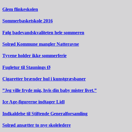
Glem flinkeskolen
Sommerbasketskole 2016
Følg badevandskvaliteten hele sommeren
Solrød Kommune mangler Natteravne
Tyvene holder ikke sommerferie
Fugletur til Staunings Ø
Cigaretter brænder hul i kunstgræsbaner
”Jeg ville fryde mig, hvis din baby mister livet.”
Ice Age-figurerne indtager Lidl
Indkaldelse til Stiftende Generalforsamling
Solrød ansætter to nye skoleledere