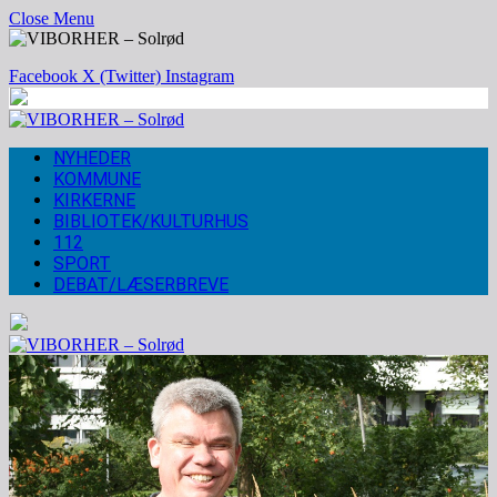
Close Menu
Facebook
X (Twitter)
Instagram
NYHEDER
KOMMUNE
KIRKERNE
BIBLIOTEK/KULTURHUS
112
SPORT
DEBAT/LÆSERBREVE