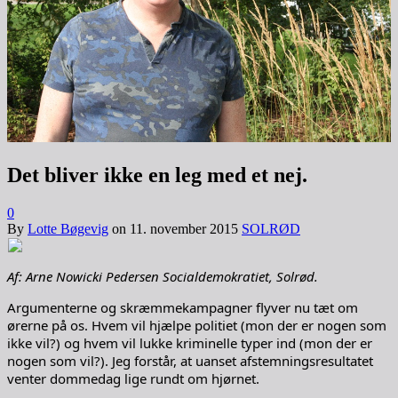
Det bliver ikke en leg med et nej.
0
By
Lotte Bøgevig
on
11. november 2015
SOLRØD
Af: Arne Nowicki Pedersen Socialdemokratiet, Solrød.
Argumenterne og skræmmekampagner flyver nu tæt om
ørerne på os. Hvem vil hjælpe politiet (mon der er nogen som
ikke vil?) og hvem vil lukke kriminelle typer ind (mon der er
nogen som vil?). Jeg forstår, at uanset afstemningsresultatet
venter dommedag lige rundt om hjørnet.