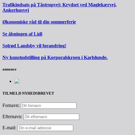
Trafikindsats på Tåstrupvej: Krydset ved Maglekærvej,
Ankerhusvej
Økonomiske råd til din sommerferie
Se åbningen af Lidl
Solrød Landsby vil forandring!
Ny kunstudstilling på Korporalskroen i Karlslunde.
annonce
TILMELD NYHEDSBREVET
Fornavn:
Efternavn:
E-mail: