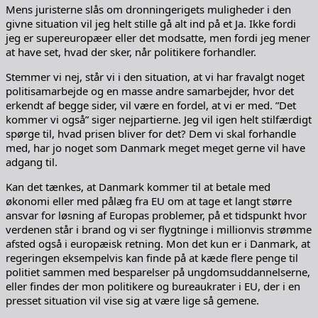
Mens juristerne slås om dronningerigets muligheder i den
givne situation vil jeg helt stille gå alt ind på et Ja. Ikke fordi
jeg er supereuropæer eller det modsatte, men fordi jeg mener
at have set, hvad der sker, når politikere forhandler.
Stemmer vi nej, står vi i den situation, at vi har fravalgt noget
politisamarbejde og en masse andre samarbejder, hvor det
erkendt af begge sider, vil være en fordel, at vi er med. ”Det
kommer vi også” siger nejpartierne. Jeg vil igen helt stilfærdigt
spørge til, hvad prisen bliver for det? Dem vi skal forhandle
med, har jo noget som Danmark meget meget gerne vil have
adgang til.
Kan det tænkes, at Danmark kommer til at betale med
økonomi eller med pålæg fra EU om at tage et langt større
ansvar for løsning af Europas problemer, på et tidspunkt hvor
verdenen står i brand og vi ser flygtninge i millionvis strømme
afsted også i europæisk retning. Mon det kun er i Danmark, at
regeringen eksempelvis kan finde på at kæde flere penge til
politiet sammen med besparelser på ungdomsuddannelserne,
eller findes der mon politikere og bureaukrater i EU, der i en
presset situation vil vise sig at være lige så gemene.