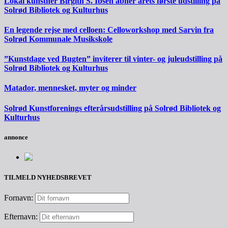
Lokal kunstner Birgith S. Ibsen åbner årets første udstilling på
Solrød Bibliotek og Kulturhus
En legende rejse med celloen: Celloworkshop med Sarvin fra
Solrød Kommunale Musikskole
”Kunstdage ved Bugten” inviterer til vinter- og juleudstilling på
Solrød Bibliotek og Kulturhus
Matador, mennesket, myter og minder
Solrød Kunstforenings efterårsudstilling på Solrød Bibliotek og
Kulturhus
annonce
TILMELD NYHEDSBREVET
Fornavn:
Efternavn: