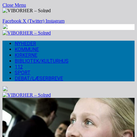
Close Menu
Facebook
X (Twitter)
Instagram
NYHEDER
KOMMUNE
KIRKERNE
BIBLIOTEK/KULTURHUS
112
SPORT
DEBAT/LÆSERBREVE