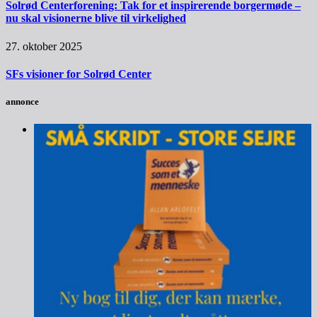
Solrød Centerforening: Tak for et inspirerende borgermøde –
nu skal visionerne blive til virkelighed
27. oktober 2025
SFs visioner for Solrød Center
annonce