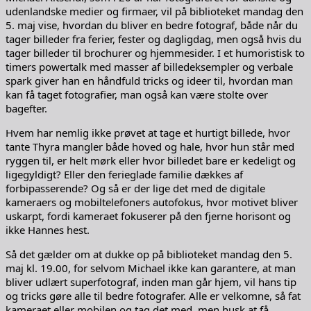
udenlandske medier og firmaer, vil på biblioteket mandag den
5. maj vise, hvordan du bliver en bedre fotograf, både når du
tager billeder fra ferier, fester og dagligdag, men også hvis du
tager billeder til brochurer og hjemmesider. I et humoristisk to
timers powertalk med masser af billedeksempler og verbale
spark giver han en håndfuld tricks og ideer til, hvordan man
kan få taget fotografier, man også kan være stolte over
bagefter.
Hvem har nemlig ikke prøvet at tage et hurtigt billede, hvor
tante Thyra mangler både hoved og hale, hvor hun står med
ryggen til, er helt mørk eller hvor billedet bare er kedeligt og
ligegyldigt? Eller den ferieglade familie dækkes af
forbipasserende? Og så er der lige det med de digitale
kameraers og mobiltelefoners autofokus, hvor motivet bliver
uskarpt, fordi kameraet fokuserer på den fjerne horisont og
ikke Hannes hest.
Så det gælder om at dukke op på biblioteket mandag den 5.
maj kl. 19.00, for selvom Michael ikke kan garantere, at man
bliver udlært superfotograf, inden man går hjem, vil hans tip
og tricks gøre alle til bedre fotografer. Alle er velkomne, så fat
kameraet eller mobilen og tag det med, men husk at få