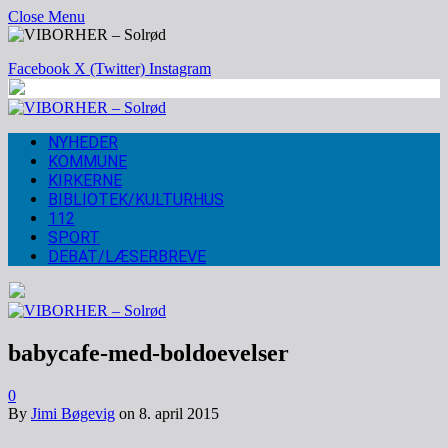
Close Menu
Facebook
X (Twitter)
Instagram
NYHEDER
KOMMUNE
KIRKERNE
BIBLIOTEK/KULTURHUS
112
SPORT
DEBAT/LÆSERBREVE
babycafe-med-boldoevelser
0
By
Jimi Bøgevig
on
8. april 2015