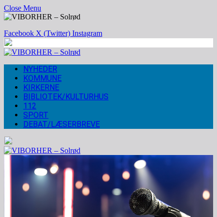
Close Menu
Facebook
X (Twitter)
Instagram
NYHEDER
KOMMUNE
KIRKERNE
BIBLIOTEK/KULTURHUS
112
SPORT
DEBAT/LÆSERBREVE