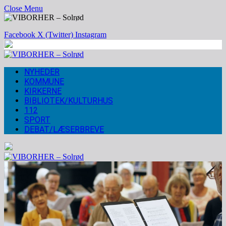
Close Menu
Facebook
X (Twitter)
Instagram
NYHEDER
KOMMUNE
KIRKERNE
BIBLIOTEK/KULTURHUS
112
SPORT
DEBAT/LÆSERBREVE