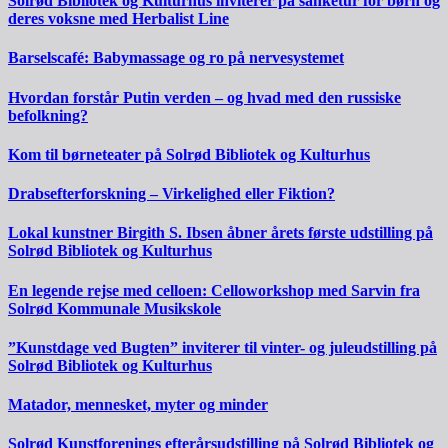
Solrød Bibliotek og Kulturhus inviterer på sanketur for børn og
deres voksne med Herbalist Line
Barselscafé: Babymassage og ro på nervesystemet
Hvordan forstår Putin verden – og hvad med den russiske
befolkning?
Kom til børneteater på Solrød Bibliotek og Kulturhus
Drabsefterforskning – Virkelighed eller Fiktion?
Lokal kunstner Birgith S. Ibsen åbner årets første udstilling på
Solrød Bibliotek og Kulturhus
En legende rejse med celloen: Celloworkshop med Sarvin fra
Solrød Kommunale Musikskole
”Kunstdage ved Bugten” inviterer til vinter- og juleudstilling på
Solrød Bibliotek og Kulturhus
Matador, mennesket, myter og minder
Solrød Kunstforenings efterårsudstilling på Solrød Bibliotek og