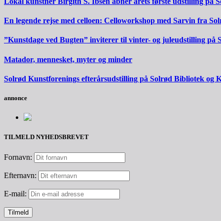
Lokal kunstner Birgith S. Ibsen åbner årets første udstilling på 
En legende rejse med celloen: Celloworkshop med Sarvin fra S
”Kunstdage ved Bugten” inviterer til vinter- og juleudstilling på
Matador, mennesket, myter og minder
Solrød Kunstforenings efterårsudstilling på Solrød Bibliotek og 
annonce
TILMELD NYHEDSBREVET
Fornavn:
Efternavn:
E-mail: