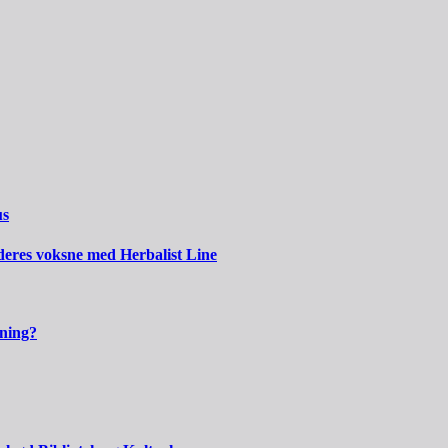
us
 deres voksne med Herbalist Line
kning?