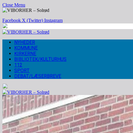
Close Menu
Facebook
X (Twitter)
Instagram
NYHEDER
KOMMUNE
KIRKERNE
BIBLIOTEK/KULTURHUS
112
SPORT
DEBAT/LÆSERBREVE