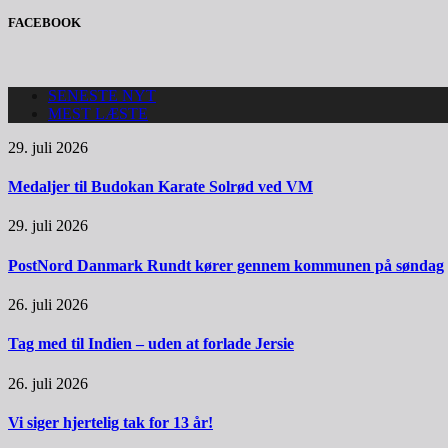
FACEBOOK
SENESTE NYT
MEST LÆSTE
29. juli 2026
Medaljer til Budokan Karate Solrød ved VM
29. juli 2026
PostNord Danmark Rundt kører gennem kommunen på søndag
26. juli 2026
Tag med til Indien – uden at forlade Jersie
26. juli 2026
Vi siger hjertelig tak for 13 år!