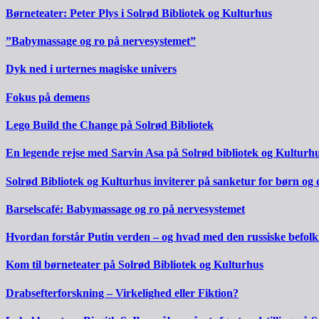
Børneteater: Peter Plys i Solrød Bibliotek og Kulturhus
”Babymassage og ro på nervesystemet”
Dyk ned i urternes magiske univers
Fokus på demens
Lego Build the Change på Solrød Bibliotek
En legende rejse med Sarvin Asa på Solrød bibliotek og Kulturh
Solrød Bibliotek og Kulturhus inviterer på sanketur for børn og
Barselscafé: Babymassage og ro på nervesystemet
Hvordan forstår Putin verden – og hvad med den russiske befol
Kom til børneteater på Solrød Bibliotek og Kulturhus
Drabsefterforskning – Virkelighed eller Fiktion?