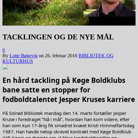
TACKLINGEN OG DE NYE MÅL
0
By
Lotte Bøgevig
on
26. februar 2016
BIBLIOTEK OG
KULTURHUS
En hård tackling på Køge Boldklubs
bane satte en stopper for
fodboldtalentet Jesper Kruses karriere
På Solrød Bibliotek mandag den 14. marts fortæller Jesper
Kruse i foredraget ”Nå i mål”, hvordan han kom videre, efter
han som kun 17-årig fik smadret knæet Kristi Himmelfartsdag
1987. Han havde netop skrevet kontrakt med Køge Boldklub
(HB Køge) og drømte om at blive landsholdsspiller og