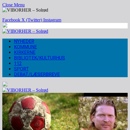
Close Menu
Facebook
X (Twitter)
Instagram
NYHEDER
KOMMUNE
KIRKERNE
BIBLIOTEK/KULTURHUS
112
SPORT
DEBAT/LÆSERBREVE