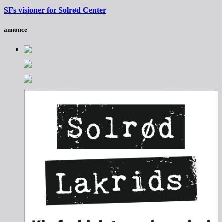
SFs visioner for Solrød Center
annonce