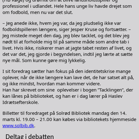
professionel i udlandet. Hele hans unge liv havde drejet som
om fodbold, men nu var det slut.
– Jeg anede ikke, hvem jeg var, da jeg pludselig ikke var
fodboldspilleren længere, siger Jesper Kruse og fortsætter. –
Jeg mistede meget den dag, jeg blev tacklet, og det blev jeg
nødt til at forholde mig til på samme måde som andre tab i
livet. Hvis ikke, risikerer man at jagte tabet resten af livet, og
det var det, jeg gjorde i begyndelsen, indtil jeg lærte at sætte
nye mål. Som kunne gøre mig lykkelig.
I sit foredrag sætter han fokus på den identitetskrise mange
oplever, når de ikke længere kan lave det, de har satset alt på,
og ikke mindst, hvordan man kommer videre.
Han har skrevet om sine oplevelser i bogen ”Tacklingen”, der
kan lånes på biblioteket, og han er i dag lærer på Haslev
Idrætsefterskole.
Billetter til foredraget på Solrød Bibliotek mandag den 14.
marts kl. 19.00 – 21.00 kan købes via bibliotekets hjemmeside
www.solbib.dk
.
Deltag i debatten