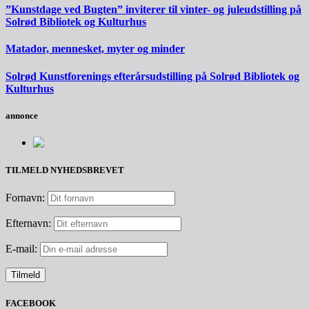
”Kunstdage ved Bugten” inviterer til vinter- og juleudstilling på
Solrød Bibliotek og Kulturhus
Matador, mennesket, myter og minder
Solrød Kunstforenings efterårsudstilling på Solrød Bibliotek og
Kulturhus
annonce
TILMELD NYHEDSBREVET
Fornavn:
Efternavn:
E-mail:
FACEBOOK