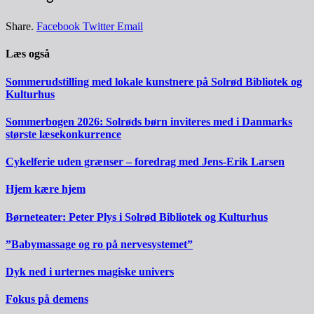
Share.
Facebook
Twitter
Email
Læs også
Sommerudstilling med lokale kunstnere på Solrød Bibliotek og
Kulturhus
Sommerbogen 2026: Solrøds børn inviteres med i Danmarks
største læsekonkurrence
Cykelferie uden grænser – foredrag med Jens-Erik Larsen
Hjem kære hjem
Børneteater: Peter Plys i Solrød Bibliotek og Kulturhus
”Babymassage og ro på nervesystemet”
Dyk ned i urternes magiske univers
Fokus på demens