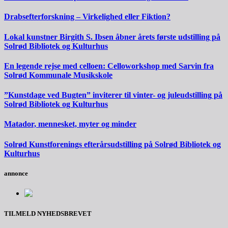
Drabsefterforskning – Virkelighed eller Fiktion?
Lokal kunstner Birgith S. Ibsen åbner årets første udstilling på
Solrød Bibliotek og Kulturhus
En legende rejse med celloen: Celloworkshop med Sarvin fra
Solrød Kommunale Musikskole
”Kunstdage ved Bugten” inviterer til vinter- og juleudstilling på
Solrød Bibliotek og Kulturhus
Matador, mennesket, myter og minder
Solrød Kunstforenings efterårsudstilling på Solrød Bibliotek og
Kulturhus
annonce
TILMELD NYHEDSBREVET