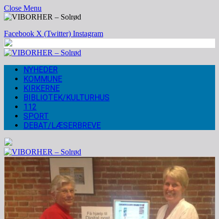
Close Menu
Facebook
X (Twitter)
Instagram
NYHEDER
KOMMUNE
KIRKERNE
BIBLIOTEK/KULTURHUS
112
SPORT
DEBAT/LÆSERBREVE