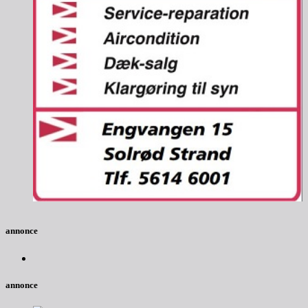
annonce
annonce