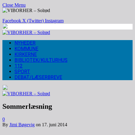
Close Menu
Facebook
X (Twitter)
Instagram
NYHEDER
KOMMUNE
KIRKERNE
BIBLIOTEK/KULTURHUS
112
SPORT
DEBAT/LÆSERBREVE
Sommerlæsning
0
By
Jimi Bøgevig
on
17. juni 2014