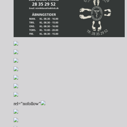
rel="nofollow"