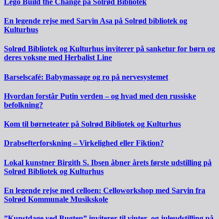
Lego Build the Change på Solrød Bibliotek
En legende rejse med Sarvin Asa på Solrød bibliotek og
Kulturhus
Solrød Bibliotek og Kulturhus inviterer på sanketur for børn og
deres voksne med Herbalist Line
Barselscafé: Babymassage og ro på nervesystemet
Hvordan forstår Putin verden – og hvad med den russiske
befolkning?
Kom til børneteater på Solrød Bibliotek og Kulturhus
Drabsefterforskning – Virkelighed eller Fiktion?
Lokal kunstner Birgith S. Ibsen åbner årets første udstilling på
Solrød Bibliotek og Kulturhus
En legende rejse med celloen: Celloworkshop med Sarvin fra
Solrød Kommunale Musikskole
”Kunstdage ved Bugten” inviterer til vinter- og juleudstilling på