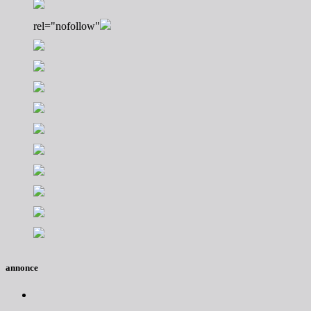
rel="nofollow"
annonce