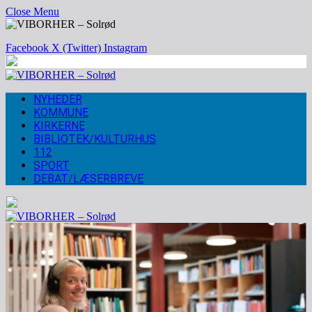
Close Menu
Facebook
X (Twitter)
Instagram
NYHEDER
KOMMUNE
KIRKERNE
BIBLIOTEK/KULTURHUS
112
SPORT
DEBAT/LÆSERBREVE