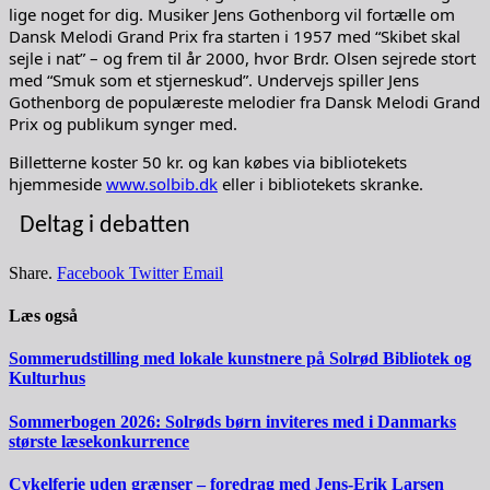
lige noget for dig. Musiker Jens Gothenborg vil fortælle om
Dansk Melodi Grand Prix fra starten i 1957 med “Skibet skal
sejle i nat” – og frem til år 2000, hvor Brdr. Olsen sejrede stort
med “Smuk som et stjerneskud”. Undervejs spiller Jens
Gothenborg de populæreste melodier fra Dansk Melodi Grand
Prix og publikum synger med.
Billetterne koster 50 kr. og kan købes via bibliotekets
hjemmeside
www.solbib.dk
eller i bibliotekets skranke.
Deltag i debatten
Share.
Facebook
Twitter
Email
Læs også
Sommerudstilling med lokale kunstnere på Solrød Bibliotek og
Kulturhus
Sommerbogen 2026: Solrøds børn inviteres med i Danmarks
største læsekonkurrence
Cykelferie uden grænser – foredrag med Jens-Erik Larsen