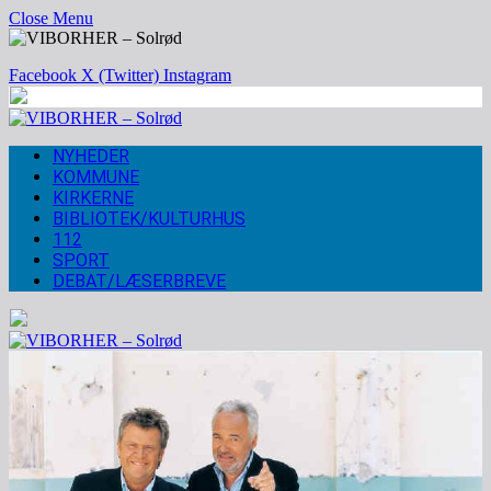
Close Menu
Facebook
X (Twitter)
Instagram
NYHEDER
KOMMUNE
KIRKERNE
BIBLIOTEK/KULTURHUS
112
SPORT
DEBAT/LÆSERBREVE