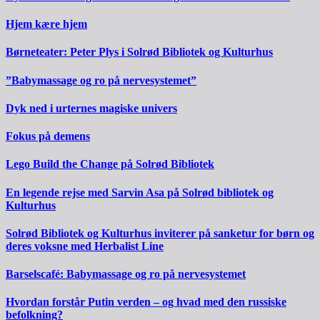
Hjem kære hjem
Børneteater: Peter Plys i Solrød Bibliotek og Kulturhus
”Babymassage og ro på nervesystemet”
Dyk ned i urternes magiske univers
Fokus på demens
Lego Build the Change på Solrød Bibliotek
En legende rejse med Sarvin Asa på Solrød bibliotek og
Kulturhus
Solrød Bibliotek og Kulturhus inviterer på sanketur for børn og
deres voksne med Herbalist Line
Barselscafé: Babymassage og ro på nervesystemet
Hvordan forstår Putin verden – og hvad med den russiske
befolkning?