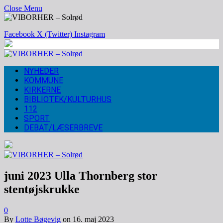
Close Menu
Facebook
X (Twitter)
Instagram
NYHEDER
KOMMUNE
KIRKERNE
BIBLIOTEK/KULTURHUS
112
SPORT
DEBAT/LÆSERBREVE
juni 2023 Ulla Thornberg stor
stentøjskrukke
0
By
Lotte Bøgevig
on
16. maj 2023