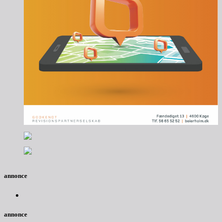
annonce
annonce