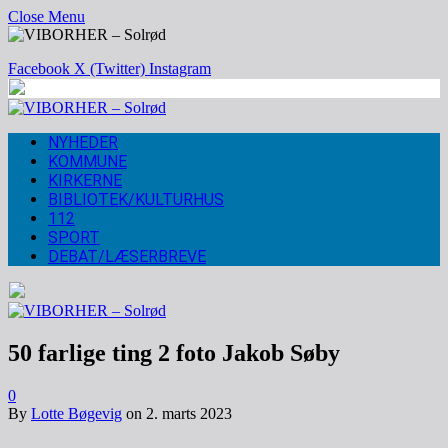
Close Menu
Facebook
X (Twitter)
Instagram
NYHEDER
KOMMUNE
KIRKERNE
BIBLIOTEK/KULTURHUS
112
SPORT
DEBAT/LÆSERBREVE
50 farlige ting 2 foto Jakob Søby
0
By
Lotte Bøgevig
on
2. marts 2023