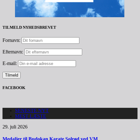
TILMELD NYHEDSBREVET
Fornavn:
Efternavn:
E-mail:
FACEBOOK
SENESTE NYT
MEST LÆSTE
29. juli 2026
Medaljer til Budokan Karate Solrød ved VM