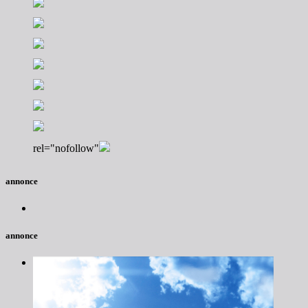
rel="nofollow"
annonce
annonce