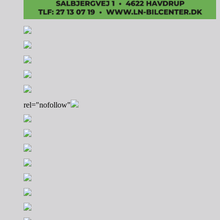
rel="nofollow"