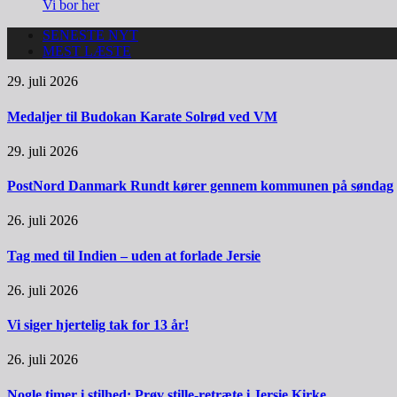
Vi bor her
SENESTE NYT
MEST LÆSTE
29. juli 2026
Medaljer til Budokan Karate Solrød ved VM
29. juli 2026
PostNord Danmark Rundt kører gennem kommunen på søndag
26. juli 2026
Tag med til Indien – uden at forlade Jersie
26. juli 2026
Vi siger hjertelig tak for 13 år!
26. juli 2026
Nogle timer i stilhed: Prøv stille-retræte i Jersie Kirke