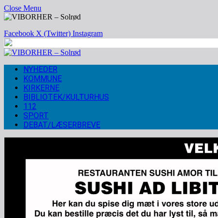
Close Menu
Facebook
X (Twitter)
Instagram
NYHEDER
KOMMUNE
KIRKERNE
BIBLIOTEK/KULTURHUS
112
SPORT
DEBAT/LÆSERBREVE