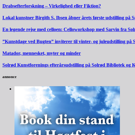
Drabsefterforskning – Virkelighed eller Fiktion?
Lokal kunstner Birgith S. Ibsen åbner årets første udstilling på 
En legende rejse med celloen: Celloworkshop med Sarvin fra S
”Kunstdage ved Bugten” inviterer til vinter- og juleudstilling på
Matador, mennesket, myter og minder
Solrød Kunstforenings efterårsudstilling på Solrød Bibliotek og 
annonce