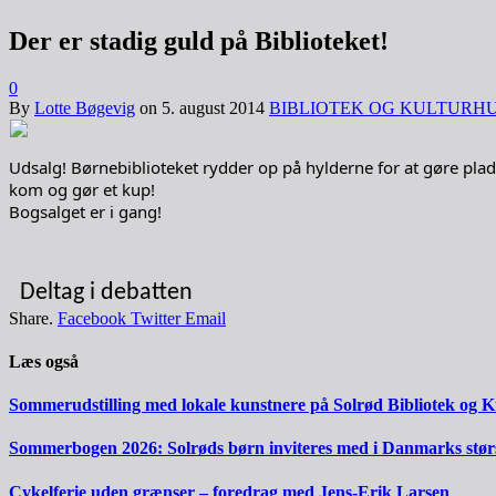
Der er stadig guld på Biblioteket!
0
By
Lotte Bøgevig
on
5. august 2014
BIBLIOTEK OG KULTURH
Udsalg! Børnebiblioteket rydder op på hylderne for at gøre plads
kom og gør et kup!
Bogsalget er i gang!
Deltag i debatten
Share.
Facebook
Twitter
Email
Læs også
Sommerudstilling med lokale kunstnere på Solrød Bibliotek og 
Sommerbogen 2026: Solrøds børn inviteres med i Danmarks stør
Cykelferie uden grænser – foredrag med Jens-Erik Larsen