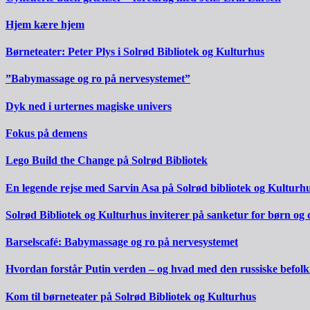
Hjem kære hjem
Børneteater: Peter Plys i Solrød Bibliotek og Kulturhus
”Babymassage og ro på nervesystemet”
Dyk ned i urternes magiske univers
Fokus på demens
Lego Build the Change på Solrød Bibliotek
En legende rejse med Sarvin Asa på Solrød bibliotek og Kulturh
Solrød Bibliotek og Kulturhus inviterer på sanketur for børn og
Barselscafé: Babymassage og ro på nervesystemet
Hvordan forstår Putin verden – og hvad med den russiske befol
Kom til børneteater på Solrød Bibliotek og Kulturhus