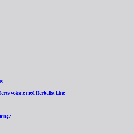
us
 deres voksne med Herbalist Line
kning?